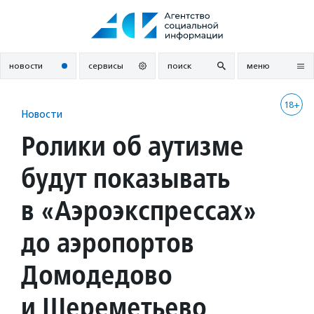
Перейти
к
содержанию
новости
сервисы
поиск
меню
18+
Новости
Ролики об аутизме
будут показывать
в «Аэроэкспрессах»
до аэропортов
Домодедово
и Шереметьево