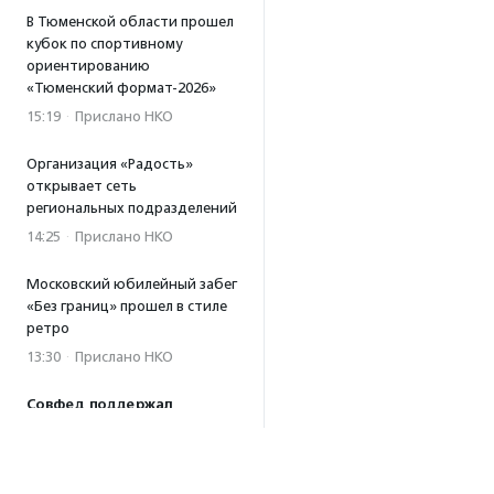
В Тюменской области прошел
кубок по спортивному
ориентированию
«Тюменский формат-2026»
15:19
·
Прислано НКО
Организация «Радость»
открывает сеть
региональных подразделений
14:25
·
Прислано НКО
Московский юбилейный забег
«Без границ» прошел в стиле
ретро
13:30
·
Прислано НКО
Совфед поддержал
инициативу о бесплатной
юридической помощи
сиротам старше 23 лет