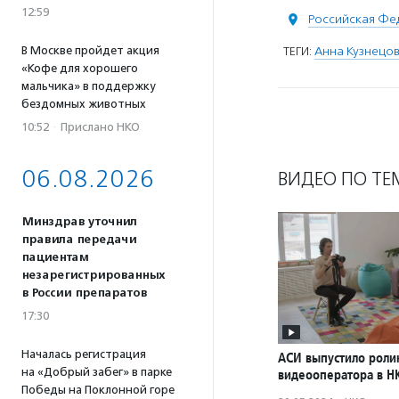
12:59
Российская Фе
В Москве пройдет акция
ТЕГИ:
Анна Кузнецо
«Кофе для хорошего
мальчика» в поддержку
бездомных животных
10:52
·
Прислано НКО
06.08.2026
ВИДЕО ПО ТЕ
Минздрав уточнил
правила передачи
пациентам
незарегистрированных
в России препаратов
17:30
Началась регистрация
АСИ выпустило роли
на «Добрый забег» в парке
видеооператора в Н
Победы на Поклонной горе