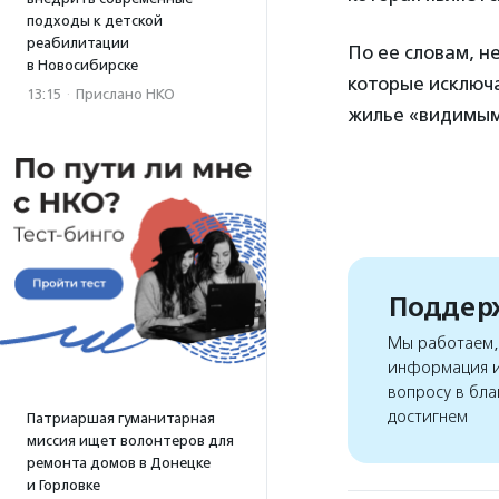
подходы к детской
реабилитации
По ее словам, н
в Новосибирске
которые исключ
13:15
·
Прислано НКО
жилье «видимым»
Поддерж
Мы работаем, 
информация и
вопросу в бла
достигнем
Патриаршая гуманитарная
миссия ищет волонтеров для
ремонта домов в Донецке
и Горловке