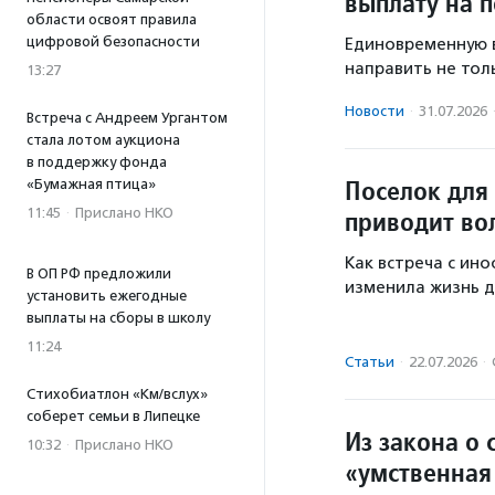
выплату на 
области освоят правила
цифровой безопасности
Единовременную в
направить не толь
13:27
Новости
·
31.07.2026
Встреча с Андреем Ургантом
стала лотом аукциона
в поддержку фонда
Поселок для
«Бумажная птица»
11:45
·
Прислано НКО
приводит во
Как встреча с ин
В ОП РФ предложили
изменила жизнь д
установить ежегодные
выплаты на сборы в школу
11:24
Статьи
·
22.07.2026
·
Стихобиатлон «Км/вслух»
соберет семьи в Липецке
Из закона о
10:32
·
Прислано НКО
«умственная