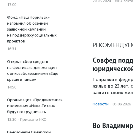
20.05.2024
·
НКО-сект
17:00
Фонд «Наш Норильск»
напомнил об осенней
заявочной кампании
на поддержку социальных
проектов
РЕКОМЕНДУЕ
16:31
Совфед подд
Открыт сбор средств
юридической
на фестиваль для женщин
с онкозаболеваниями «Еще
Поправки в федер
краше в танце»
жилье до 23 лет,
14:50
защите своих жил
Организация «Продвижение»
Новости
·
05.08.2026
и компания «Инва-Титан»
будут сотрудничать
13:30
·
Прислано НКО
Во Владимир
Пенсионеры Самарской