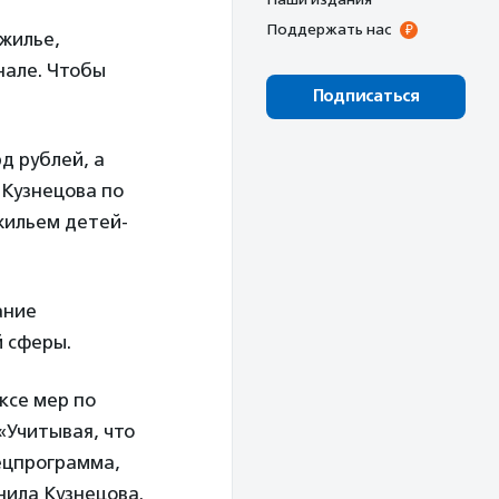
Поддержать нас
 жилье,
нале. Чтобы
Подписаться
д рублей, а
Кузнецова по
жильем детей-
ание
 сферы.
ксе мер по
«Учитывая, что
ецпрограмма,
нила Кузнецова.