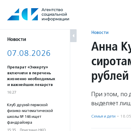
Перейти
к
содержанию
Новости
Новости
Анна К
07.08.2026
сиротам
Препарат «Энхерту»
рублей
включили в перечень
жизненно необходимых
и важнейших лекарств
16:27
При этом, по
выделяет лишь
Клуб друзей пермской
физико-математической
Семья и дети
·
18.0
школы № 146 ищет
фандрайзера
15:35
·
Прислано НКО