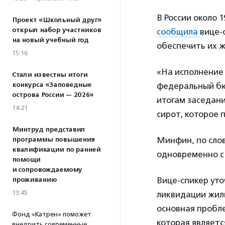
В России около 
Проект «Школьный друг»
открыл набор участников
сообщила
вице-
на новый учебный год
обеспечить их ж
15:16
«На исполнение 
Стали известны итоги
конкурса «Заповедные
федеральный бю
острова России — 2026»
итогам заседан
14:21
сирот, которое 
Минтруд представил
Минфин, по сло
программы повышения
квалификации по ранней
одновременно с
помощи
и сопровождаемому
Вице-спикер уто
проживанию
13:45
ликвидации жили
основная пробл
Фонд «Катрен» поможет
которая являетс
внедрить современные