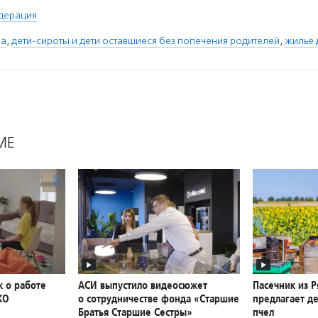
дерация
ва
,
дети-сироты и дети оставшиеся без попечения родителей
,
жилье 
МЕ
к о работе
АСИ выпустило видеосюжет
Пасечник из Р
КО
о сотрудничестве фонда «Старшие
предлагает де
Братья Старшие Сестры»
пчел