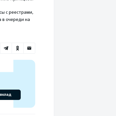
сы с реестрами,
 в очереди на
 вклад