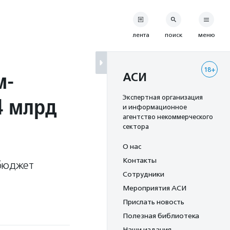
лента
поиск
меню
18+
м-
АСИ
4 млрд
Экспертная организация
и информационное
агентство некоммерческого
сектора
О нас
Контакты
 бюджет
Сотрудники
Мероприятия АСИ
Прислать новость
Полезная библиотека
Наши издания