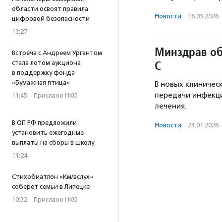
области освоят правила
Новости
·
18.03.2026
цифровой безопасности
13:27
Минздрав об
Встреча с Андреем Ургантом
С
стала лотом аукциона
в поддержку фонда
«Бумажная птица»
В новых клиничес
передачи инфекц
11:45
·
Прислано НКО
лечения.
В ОП РФ предложили
Новости
·
23.01.2026
установить ежегодные
выплаты на сборы в школу
11:24
Стихобиатлон «Км/вслух»
соберет семьи в Липецке
10:32
·
Прислано НКО