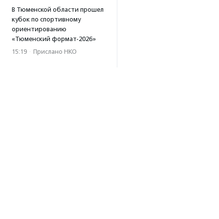
В Тюменской области прошел
кубок по спортивному
ориентированию
«Тюменский формат-2026»
15:19
·
Прислано НКО
Организация «Радость»
открывает сеть
региональных подразделений
14:25
·
Прислано НКО
Московский юбилейный забег
«Без границ» прошел в стиле
ретро
13:30
·
Прислано НКО
Совфед поддержал
инициативу о бесплатной
юридической помощи
сиротам старше 23 лет
Об агентстве