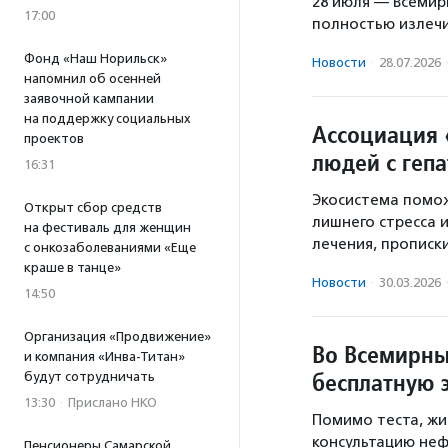
28 июля — Всемир
17:00
полностью излечи
Фонд «Наш Норильск»
Новости
·
28.07.2026
напомнил об осенней
заявочной кампании
на поддержку социальных
Ассоциация 
проектов
людей с геп
16:31
Экосистема помож
Открыт сбор средств
лишнего стресса 
на фестиваль для женщин
лечения, прописк
с онкозаболеваниями «Еще
краше в танце»
Новости
·
30.03.2026
14:50
Организация «Продвижение»
Во Всемирны
и компания «Инва-Титан»
бесплатную 
будут сотрудничать
13:30
·
Прислано НКО
Помимо теста, жи
консультацию неф
Пенсионеры Самарской