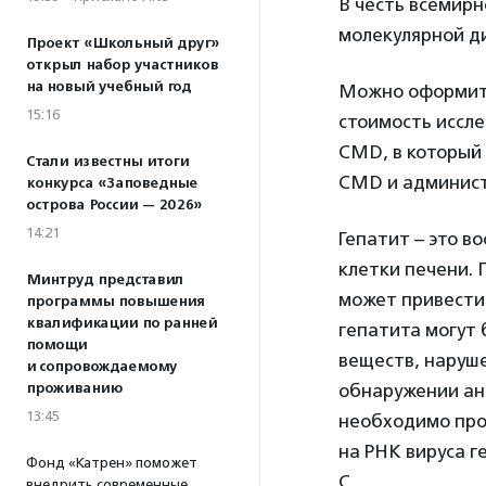
В честь всемирн
молекулярной д
Проект «Школьный друг»
открыл набор участников
на новый учебный год
Можно оформит
15:16
стоимость иссл
CMD, в который
Стали известны итоги
CMD и админист
конкурса «Заповедные
острова России — 2026»
14:21
Гепатит – это 
клетки печени.
Минтруд представил
может привести 
программы повышения
квалификации по ранней
гепатита могут
помощи
веществ, наруш
и сопровождаемому
проживанию
обнаружении ант
13:45
необходимо пр
на РНК вируса г
Фонд «Катрен» поможет
С.
внедрить современные