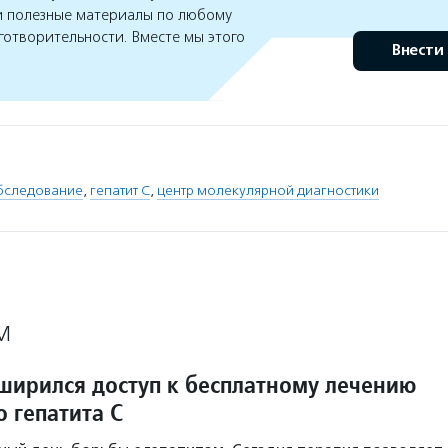
 полезные материалы по любому
готворительности. Вместе мы этого
Внести
бследование
,
гепатит С
,
центр молекулярной диагностики
М
сширился доступ к бесплатному лечению
 гепатита С