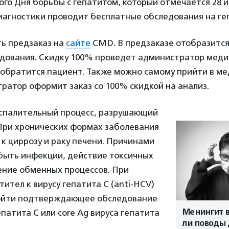
ого Дня борьбы с гепатитом, который отмечается 28 
иагностики проводит бесплатные обследования на ге
ь предзаказ на
сайте
CMD. В предзаказе отобразится
едования. Скидку 100% проведет администратор меди
 обратится пациент. Также можно самому прийти в м
ратор оформит заказ со 100% скидкой на анализ.
воспалительный процесс, разрушающий
 При хронических формах заболевания
к циррозу и раку печени. Причинами
 быть инфекции, действие токсичных
ение обменных процессов. При
ител к вирусу гепатита С (anti-HCV)
ойти подтверждающее обследование
Менингит в
епатита С или core Ag вируса гепатита
ли поводы 