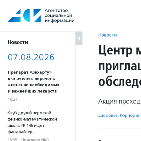
Перейти
к
содержанию
Новости
Новости
Центр 
07.08.2026
пригла
Препарат «Энхерту»
обслед
включили в перечень
жизненно необходимых
и важнейших лекарств
16:27
Акция проходи
Клуб друзей пермской
Здоровье
,
Корпорати
физико-математической
школы № 146 ищет
фандрайзера
15:35
·
Прислано НКО