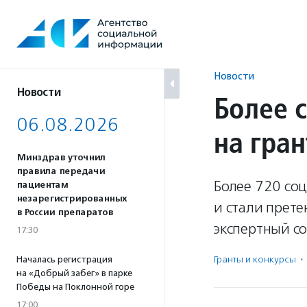
Перейти
к
содержанию
Новости
Новости
Более 
06.08.2026
на гра
Минздрав уточнил
правила передачи
Более 720 со
пациентам
незарегистрированных
и стали прете
в России препаратов
экспертный со
17:30
Гранты и конкурсы
·
Началась регистрация
на «Добрый забег» в парке
Победы на Поклонной горе
17:00