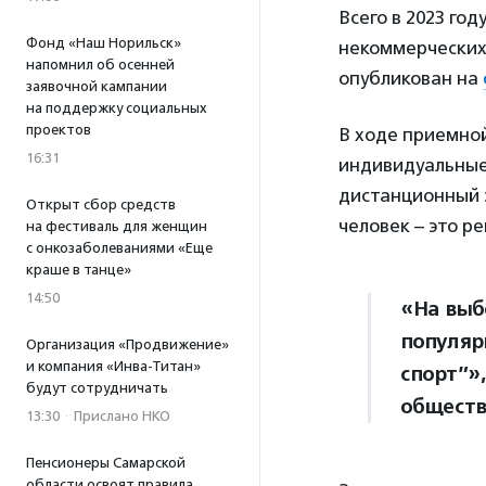
Всего в 2023 год
Фонд «Наш Норильск»
некоммерческих 
напомнил об осенней
опубликован на
заявочной кампании
на поддержку социальных
проектов
В ходе приемно
16:31
индивидуальные 
дистанционный э
Открыт сбор средств
человек – это ре
на фестиваль для женщин
с онкозаболеваниями «Еще
краше в танце»
14:50
«На выб
популяр
Организация «Продвижение»
и компания «Инва-Титан»
спорт”»
будут сотрудничать
обществ
13:30
·
Прислано НКО
Пенсионеры Самарской
области освоят правила