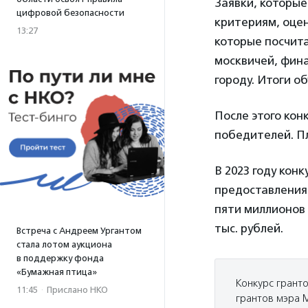
Заявки, которы
цифровой безопасности
критериям, оцен
13:27
которые посчит
москвичей, фин
городу. Итоги об
После этого кон
победителей. Пл
В 2023 году кон
предоставления 
пяти миллионов
тыс. рублей.
Встреча с Андреем Ургантом
стала лотом аукциона
в поддержку фонда
«Бумажная птица»
Конкурс грант
11:45
·
Прислано НКО
грантов мэра 