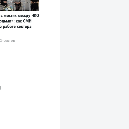
ь мостик между НКО
юдьми»: как СМИ
о работе сектора
О-сектор
й
.