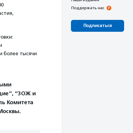
00
Поддержать нас
астия,
Подписаться
овки:
и
ли более тысячи
мыми
дие”, “ЗОЖ и
ль Комитета
Москвы.