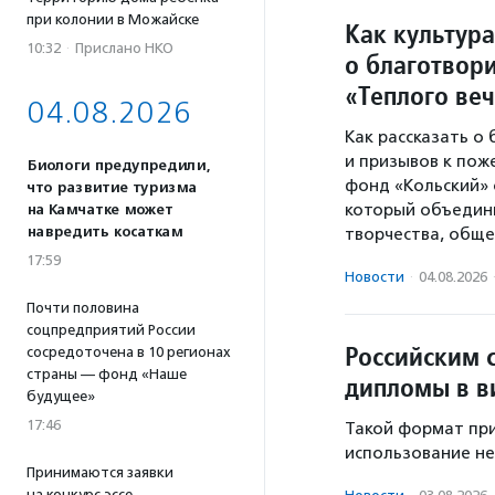
при колонии в Можайске
Как культура
10:32
·
Прислано НКО
о благотвори
«Теплого ве
04.08.2026
Как рассказать о
и призывов к пож
Биологи предупредили,
фонд «Кольский» 
что развитие туризма
который объедини
на Камчатке может
навредить косаткам
творчества, обще
17:59
Новости
·
04.08.2026
Почти половина
соцпредприятий России
Российским 
сосредоточена в 10 регионах
страны — фонд «Наше
дипломы в в
будущее»
17:46
Такой формат при
использование не
Принимаются заявки
на конкурс эссе