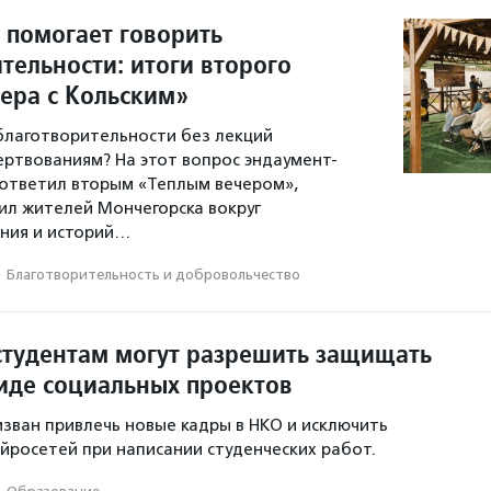
 помогает говорить
тельности: итоги второго
чера с Кольским»
 благотворительности без лекций
ертвованиям? На этот вопрос эндаумент-
ответил вторым «Теплым вечером»,
л жителей Мончегорска вокруг
ния и историй…
·
Благотвори­тель­ность и доброволь­чест­во
студентам могут разрешить защищать
иде социальных проектов
зван привлечь новые кадры в НКО и исключить
йросетей при написании студенческих работ.