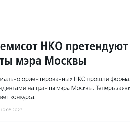
семисот НКО претендуют
нты мэра Москвы
циально ориентированных НКО прошли форма
ндентами на гранты мэра Москвы. Теперь заяв
вет конкурса.
10.08.2023