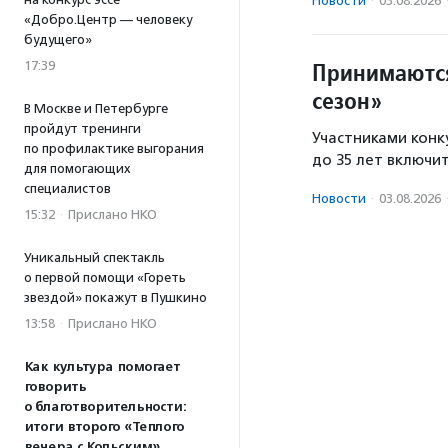
Новости
·
03.08.2026
«Добро.Центр — человеку
будущего»
Принимаются
17:39
сезон»
В Москве и Петербурге
пройдут тренинги
Участниками конку
по профилактике выгорания
до 35 лет включи
для помогающих
специалистов
Новости
·
03.08.2026
15:32
·
Прислано НКО
Уникальный спектакль
о первой помощи «Гореть
звездой» покажут в Пушкино
13:58
·
Прислано НКО
Как культура помогает
говорить
о благотворительности:
итоги второго «Теплого
вечера с Кольским»