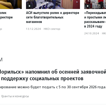
олик
АСИ выпустило ролик о директоре
«Перекидыват
иректоре
сети благотворительных
и простыми л
магазинов
рассказывали 
в 2024 году
ор
13.12.2024
·
НКО-сектор
24.10.2024
·
НК
М
орильск» напомнил об осенней заявочно
 поддержку социальных проектов
ирование можно будет подать с 5 по 30 сентября 2026 года
·
Гранты и конкурсы