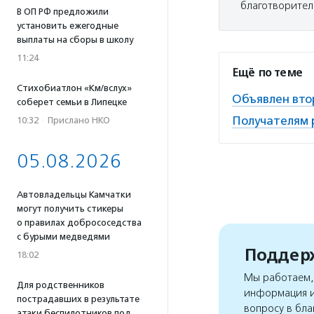
благотворител
В ОП РФ предложили
установить ежегодные
выплаты на сборы в школу
11:24
Ещё по теме
Стихобиатлон «Км/вслух»
Объявлен вто
соберет семьи в Липецке
Получателям 
10:32
·
Прислано НКО
05.08.2026
Автовладельцы Камчатки
могут получить стикеры
о правилах добрососедства
с бурыми медведями
Поддерж
18:02
Мы работаем, 
Для родственников
информация и
пострадавших в результате
вопросу в бла
атаки беспилотников под