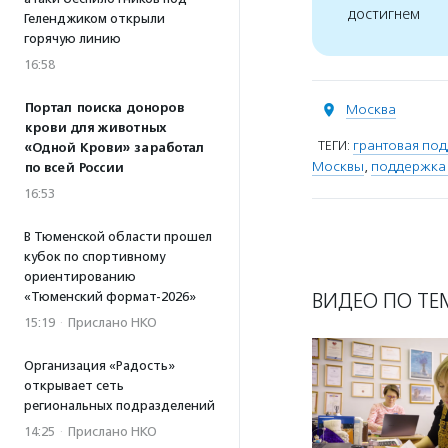
достигнем
Геленджиком открыли
горячую линию
16:58
Портал поиска доноров
Москва
крови для животных
ТЕГИ:
грантовая по
«Одной Крови» заработал
Москвы
,
поддержка
по всей России
16:53
В Тюменской области прошел
кубок по спортивному
ориентированию
ВИДЕО ПО ТЕ
«Тюменский формат-2026»
15:19
·
Прислано НКО
Организация «Радость»
открывает сеть
региональных подразделений
14:25
·
Прислано НКО