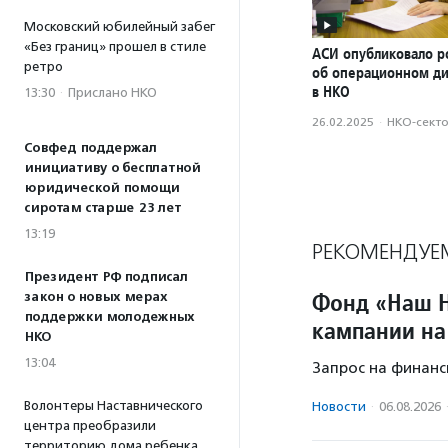
Московский юбилейный забег
«Без границ» прошел в стиле
АСИ опубликовало р
ретро
об операционном д
в НКО
13:30
·
Прислано НКО
26.02.2025
·
НКО-сект
Совфед поддержал
инициативу о бесплатной
юридической помощи
сиротам старше 23 лет
13:19
РЕКОМЕНДУЕ
Президент РФ подписал
Фонд «Наш Н
закон о новых мерах
поддержки молодежных
кампании на
НКО
13:04
Запрос на финанс
Волонтеры Наставнического
Новости
·
06.08.2026
центра преобразили
территорию дома ребенка