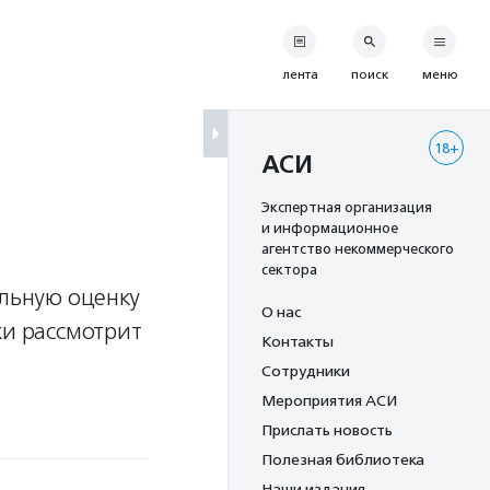
лента
поиск
меню
18+
АСИ
Экспертная организация
и информационное
агентство некоммерческого
сектора
льную оценку
О нас
ки рассмотрит
Контакты
Сотрудники
Мероприятия АСИ
Прислать новость
Полезная библиотека
Наши издания