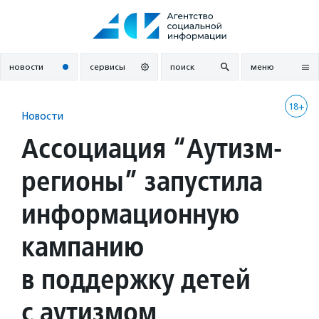
Перейти
к
содержанию
новости
сервисы
поиск
меню
18+
Новости
Ассоциация “Аутизм-
регионы” запустила
информационную
кампанию
в поддержку детей
с аутизмом