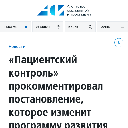
Перейти
к
содержанию
новости
сервисы
поиск
меню
18+
Новости
«Пациентский
контроль»
прокомментировал
постановление,
которое изменит
программу развития