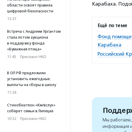
Карабаха. Подо
области освоят правила
цифровой безопасности
13:27
Ещё по теме
Встреча с Андреем Ургантом
Фонд помощи 
стала лотом аукциона
в поддержку фонда
Карабаха
«Бумажная птица»
Российский Кр
11:45
·
Прислано НКО
В ОП РФ предложили
установить ежегодные
выплаты на сборы в школу
11:24
Стихобиатлон «Км/вслух»
Поддерж
соберет семьи в Липецке
10:32
·
Прислано НКО
Мы работаем, 
информация и