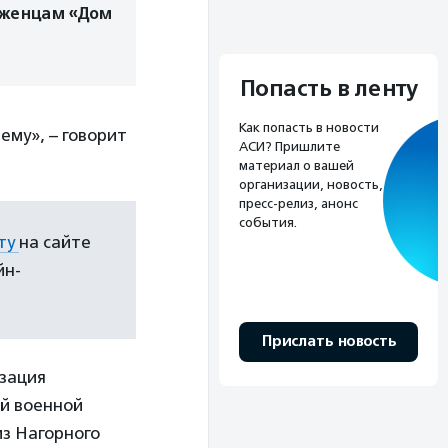
женцам «Дом
Попасть в ленту
Как попасть в новости
ему», – говорит
АСИ? Пришлите
материал о вашей
организации, новость,
пресс-релиз, анонс
события.
ету
на сайте
йн-
Прислать новость
изация
ой военной
из Нагорного