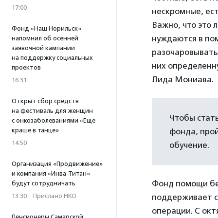
17:00
нескромные, ест
Важно, что это 
Фонд «Наш Норильск»
нуждаются в пом
напомнил об осенней
заявочной кампании
разочаровыватьс
на поддержку социальных
них определенну
проектов
Лида Мониава.
16:31
Открыт сбор средств
на фестиваль для женщин
Чтобы стат
с онкозаболеваниями «Еще
краше в танце»
фонда, прой
14:50
обучение.
Организация «Продвижение»
и компания «Инва-Титан»
Фонд помощи бе
будут сотрудничать
13:30
·
Прислано НКО
поддерживает с
операции. С окт
Пенсионеры Самарской