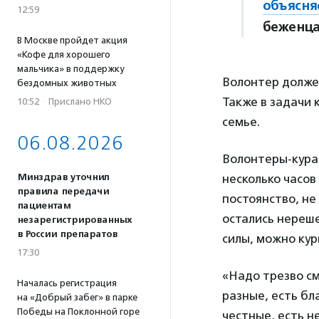
объясн
12:59
беженца
В Москве пройдет акция
«Кофе для хорошего
мальчика» в поддержку
Волонтер должен
бездомных животных
Также в задачи 
10:52
·
Прислано НКО
семье.
06.08.2026
Волонтеры-кура
Минздрав уточнил
несколько часов
правила передачи
постоянство, не
пациентам
остались нереше
незарегистрированных
в России препаратов
силы, можно кур
17:30
«Надо трезво см
Началась регистрация
разные, есть бл
на «Добрый забег» в парке
Победы на Поклонной горе
честные, есть н