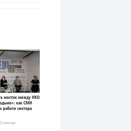
ь мостик между НКО
юдьми»: как СМИ
о работе сектора
О-сектор