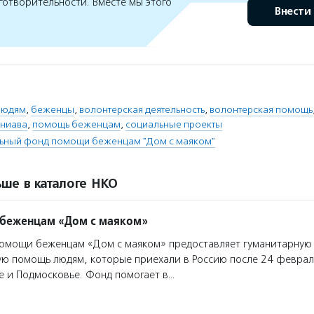
готворительности. Вместе мы этого
Внести
людям
,
беженцы
,
волонтерская деятельность
,
волонтерская помощь
ниава
,
помощь беженцам
,
социальные проекты
льный фонд помощи беженцам "Дом с маяком"
ше в каталоге НКО
беженцам «Дом с маяком»
омощи беженцам «Дом с маяком» предоставляет гуманитарную
ую помощь людям, которые приехали в Россию после 24 феврал
е и Подмосковье. Фонд помогает в…