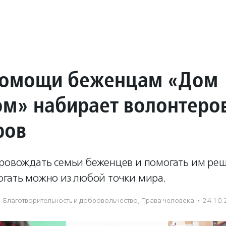
помощи беженцам «Дом
ом» набирает волонтеро
ров
провождать семьи беженцев и помогать им ре
огать можно из любой точки мира.
Благотвори­тель­ность и доброволь­чест­во
,
Права человека
·
24.10.