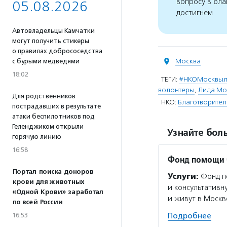
вопросу в бла
05.08.2026
достигнем
Автовладельцы Камчатки
могут получить стикеры
о правилах добрососедства
Москва
с бурыми медведями
18:02
ТЕГИ:
#НКОМосквы
волонтеры
,
Лида Мо
Для родственников
НКО:
Благотворите
пострадавших в результате
атаки беспилотников под
Геленджиком открыли
Узнайте боль
горячую линию
16:58
Фонд помощи 
Портал поиска доноров
Услуги:
Фонд п
крови для животных
и консультативн
«Одной Крови» заработал
и живут в Москв
по всей России
16:53
Подробнее