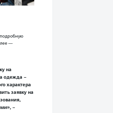
т подробную
алее —
ку на
на одежда –
ого характера
вить заявку на
зования,
ми», –