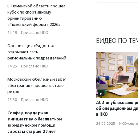
В Тюменской области прошел
кубок по спортивному
ориентированию
«Тюменский формат-2026»
15:19
·
Прислано НКО
ВИДЕО ПО ТЕ
Организация «Радость»
открывает сеть
региональных подразделений
14:25
·
Прислано НКО
Московский юбилейный забег
«Без границ» прошел в стиле
ретро
13:30
·
Прислано НКО
АСИ опубликовало р
об операционном д
Совфед поддержал
в НКО
инициативу о бесплатной
26.02.2025
·
НКО-сект
юридической помощи
сиротам старше 23 лет