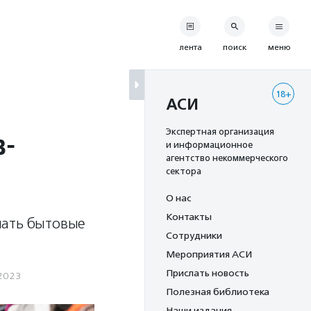
лента
поиск
меню
18+
АСИ
в-
Экспертная организация
и информационное
агентство некоммерческого
сектора
О нас
Контакты
шать бытовые
Сотрудники
Мероприятия АСИ
Прислать новость
2023
Полезная библиотека
Наши издания