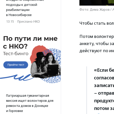
подходы к детской
Фото: Дима Жаров / 
реабилитации
в Новосибирске
13:15
·
Прислано НКО
Чтобы стать во
Потом волонтер
анкету, чтобы з
действуют по ин
«Если б
согласов
записат
– отправ
Патриаршая гуманитарная
продукт
миссия ищет волонтеров для
ремонта домов в Донецке
потом з
и Горловке