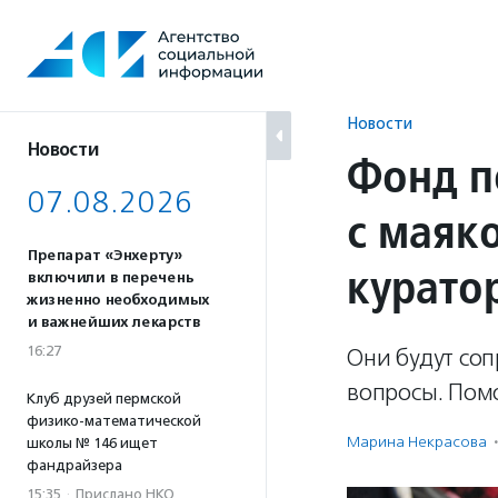
Перейти
к
содержанию
Новости
Новости
Фонд 
07.08.2026
с маяк
Препарат «Энхерту»
курато
включили в перечень
жизненно необходимых
и важнейших лекарств
16:27
Они будут со
вопросы. Пом
Клуб друзей пермской
физико-математической
Марина Некрасова
·
школы № 146 ищет
фандрайзера
15:35
·
Прислано НКО