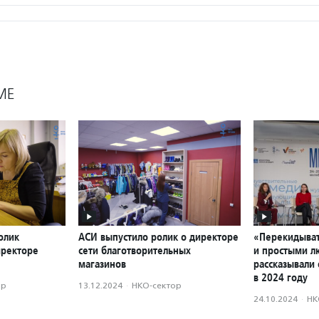
МЕ
олик
АСИ выпустило ролик о директоре
«Перекидыват
иректоре
сети благотворительных
и простыми л
магазинов
рассказывали 
в 2024 году
ор
13.12.2024
·
НКО-сектор
24.10.2024
·
НК