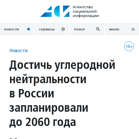
Перейти
к
содержанию
новости
сервисы
поиск
меню
18+
Новости
Достичь углеродной
нейтральности
в России
запланировали
до 2060 года