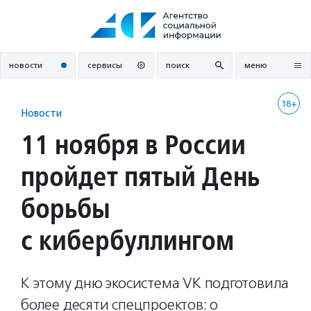
Перейти
к
содержанию
новости
сервисы
поиск
меню
18+
Новости
11 ноября в России
пройдет пятый День
борьбы
с кибербуллингом
К этому дню экосистема VK подготовила
более десяти спецпроектов: о