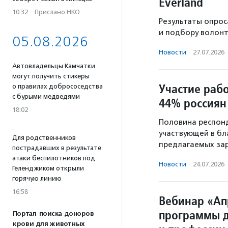
Everland
10:32
·
Прислано НКО
Результаты опрос
и подбору волонт
05.08.2026
Новости
·
27.07.2026
Автовладельцы Камчатки
могут получить стикеры
Участие раб
о правилах добрососедства
с бурыми медведями
44% россиян
18:02
Половина респонд
участвующей в бл
Для родственников
предлагаемых зар
пострадавших в результате
атаки беспилотников под
Новости
·
24.07.2026
Геленджиком открыли
горячую линию
16:58
Вебинар «А
программы д
Портал поиска доноров
крови для животных