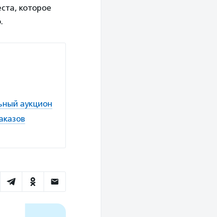
еста, которое
.
ьный аукцион
аказов