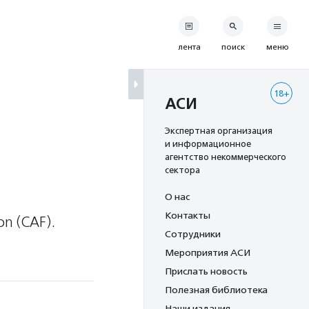
лента
поиск
меню
18+
АСИ
Экспертная организация
и информационное
агентство некоммерческого
сектора
О нас
Контакты
on (CAF).
Сотрудники
Мероприятия АСИ
Прислать новость
Полезная библиотека
Наши издания