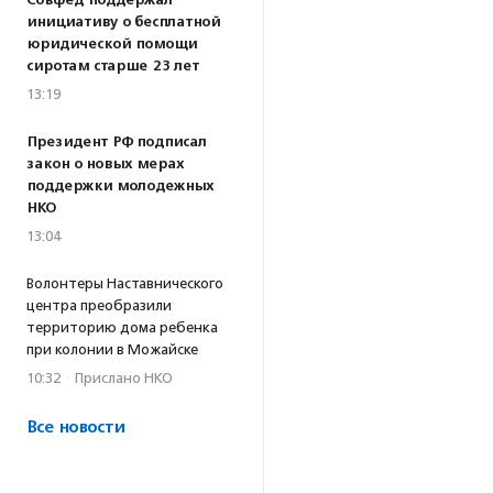
Совфед поддержал
инициативу о бесплатной
юридической помощи
сиротам старше 23 лет
13:19
Президент РФ подписал
закон о новых мерах
поддержки молодежных
НКО
13:04
Волонтеры Наставнического
центра преобразили
территорию дома ребенка
при колонии в Можайске
10:32
·
Прислано НКО
Все новости