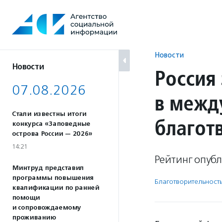
Перейти
к
содержанию
Новости
Новости
Россия 
07.08.2026
в межд
Стали известны итоги
благот
конкурса «Заповедные
острова России — 2026»
14:21
Рейтинг опубл
Минтруд представил
программы повышения
Благотвори­тель­ност
квалификации по ранней
помощи
и сопровождаемому
проживанию