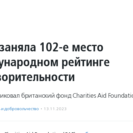
заняла 102-е место
ународном рейтинге
ворительности
иковал британский фонд Charities Aid Foundati
ь и доброволь­чест­во
·
13.11.2023