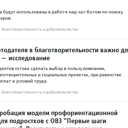
а будут использованы в работе над чат-ботом по поиску
еров.
·
Благотвори­тель­ность и доброволь­чест­во
отодателя в благотворительности важно д
 — исследование
ентов готова сделать выбор в пользу компании,
аготворительных и социальных проектах, при равенстве
плат и условий труда.
·
Благотвори­тель­ность и доброволь­чест­во
пробация модели профориентационной
ля подростков с ОВЗ “Первые шаги