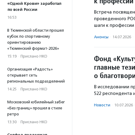
к профессии
«Одной Крови» заработал
по всей России
Встреча посвящен
16:53
проведенного РО
шаги к профессии
В Тюменской области прошел
кубок по спортивному
Анонсы
·
14.07.2026
·
ориентированию
«Тюменский формат-2026»
15:19
·
Прислано НКО
Фонд «Культ
главные тез
Организация «Радость»
о благотвор
открывает сеть
региональных подразделений
В исследовании пр
14:25
·
Прислано НКО
522 респондента и
Московский юбилейный забег
Новости
·
10.07.2026
«Без границ» прошел в стиле
ретро
13:30
·
Прислано НКО