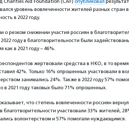
 Charities Aid Foundation (CAF)
опубликовал
результат
вался уровень вовлеченности жителей разных стран в
ость в 2022 году.
и о резком снижении участия россиян в благотворите
 2022 году в благотворительности были задействова
я как в 2021 году – 46%.
 респондентов жертвовали средства в НКО, в то время 
ставил 42%. Только 16% опрошенных участвовали в вол
терством занимались 24%. Также в 2022 году 57% помо
 в 2021 году таковых было 71% опрошенных.
казывает, что степень вовлеченности россиян вернул
а в благотворительности участвовали 33% жителей, 2
ались волонтерством и 57% помогали нуждающимся.