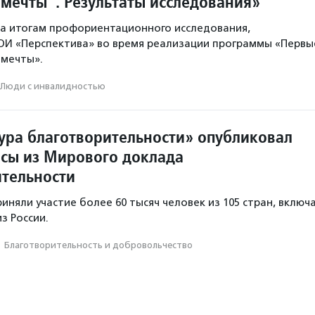
 мечты”. Результаты исследования»
а итогам профориентационного исследования,
ОИ «Перспектива» во время реализации программы «Первы
 мечты».
Люди с инвалидностью
ура благотворительности» опубликовал
исы из Мирового доклада
ительности
иняли участие более 60 тысяч человек из 105 стран, включ
з России.
·
Благотвори­тель­ность и доброволь­чест­во