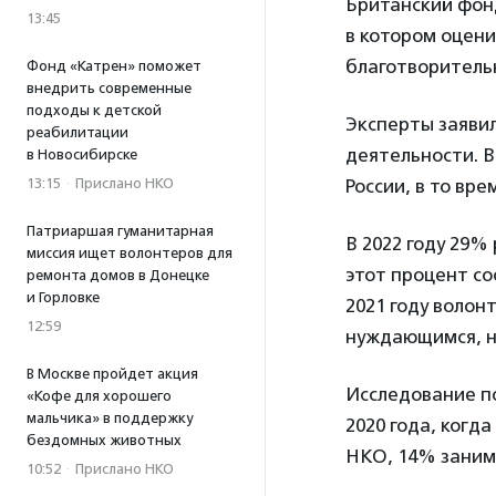
Британский фонд
13:45
в котором оцени
благотворительн
Фонд «Катрен» поможет
внедрить современные
подходы к детской
Эксперты заявил
реабилитации
деятельности. В
в Новосибирске
13:15
·
Прислано НКО
России, в то врем
Патриаршая гуманитарная
В 2022 году 29%
миссия ищет волонтеров для
этот процент со
ремонта домов в Донецке
и Горловке
2021 году волон
12:59
нуждающимся, но
В Москве пройдет акция
Исследование по
«Кофе для хорошего
мальчика» в поддержку
2020 года, когд
бездомных животных
НКО, 14% заним
10:52
·
Прислано НКО