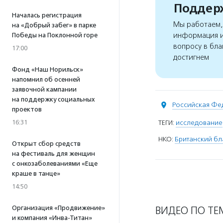
Поддерж
Началась регистрация
Мы работаем, 
на «Добрый забег» в парке
информация и
Победы на Поклонной горе
вопросу в бла
17:00
достигнем
Фонд «Наш Норильск»
напомнил об осенней
заявочной кампании
на поддержку социальных
Российская Фе
проектов
16:31
ТЕГИ:
исследование
НКО:
Британский бла
Открыт сбор средств
на фестиваль для женщин
с онкозаболеваниями «Еще
краше в танце»
14:50
Организация «Продвижение»
ВИДЕО ПО ТЕ
и компания «Инва-Титан»