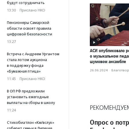
будут сотрудничать
13:30
·
Прислано НКО
Пенсионеры Самарской
области освоят правила
цифровой безопасности
13:27
АСИ опубликовало р
Встреча с Андреем Ургантом
о музыкальном педаг
стала лотом аукциона
шумовом ансамбле
в поддержку фонда
26.06.2024
·
Благотвори
«Бумажная птица»
11:45
·
Прислано НКО
В ОП РФ предложили
установить ежегодные
выплаты на сборы в школу
РЕКОМЕНДУЕ
11:24
Опрос о пот
Стихобиатлон «Км/вслух»
соберет семьи в Липецке