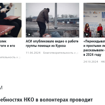
олик
АСИ опубликовало видео о работе
«Перекидыват
оге и его
группы помощи из Курска
и простыми л
рассказывали 
11.06.2024
·
Благотвори­тель­ность и доброволь­чест­во
в 2024 году
­тель­ность и доброволь­чест­во
24.10.2024
·
НК
М
ребностях НКО в волонтерах проводит