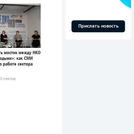
Прислать новость
ь мостик между НКО
юдьми»: как СМИ
о работе сектора
О-сектор