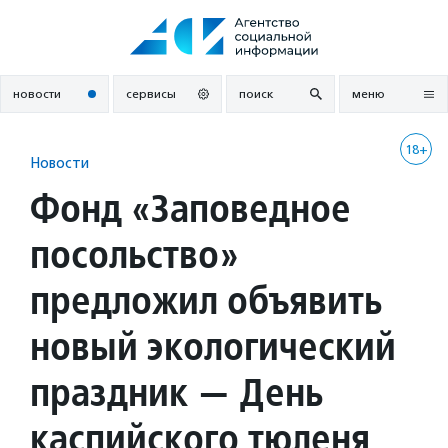
Перейти
к
содержанию
новости
сервисы
поиск
меню
18+
Новости
Фонд «Заповедное
посольство»
предложил объявить
новый экологический
праздник — День
каспийского тюленя