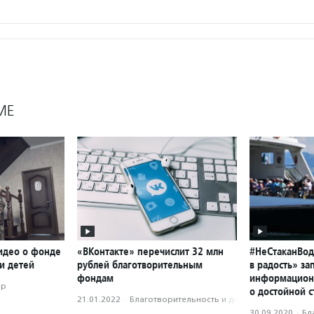
МЕ
идео о фонде
«ВКонтакте» перечислит 32 млн
#НеСтаканВод
и детей
рублей благотворительным
в радость» за
фондам
информацион
ор
о достойной с
21.01.2022
·
Благотвори­тель­ность и доброволь­чест­во
30.09.2020
·
Бл