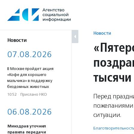
Перейти
к
содержанию
Новости
Новости
«Пятер
07.08.2026
поздра
В Москве пройдет акция
тысячи
«Кофе для хорошего
мальчика» в поддержку
бездомных животных
10:52
·
Прислано НКО
Перед праздни
пожеланиями 
06.08.2026
ситуации.
Минздрав уточнил
Благотвори­тель­ност
правила передачи