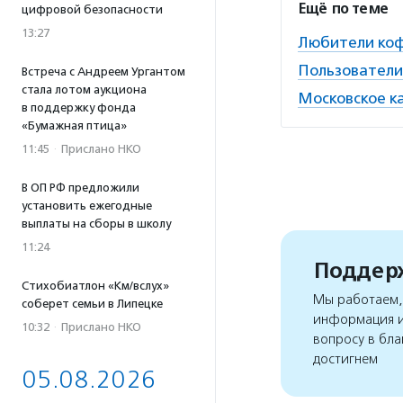
Ещё по теме
цифровой безопасности
13:27
Любители коф
Пользователи
Встреча с Андреем Ургантом
стала лотом аукциона
Московское ка
в поддержку фонда
«Бумажная птица»
11:45
·
Прислано НКО
В ОП РФ предложили
установить ежегодные
выплаты на сборы в школу
11:24
Поддерж
Стихобиатлон «Км/вслух»
Мы работаем, 
соберет семьи в Липецке
информация и
10:32
·
Прислано НКО
вопросу в бла
достигнем
05.08.2026