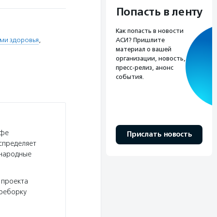
Попасть в ленту
Как попасть в новости
ями здоровья
,
АСИ? Пришлите
материал о вашей
организации, новость,
пресс-релиз, анонс
события.
афе
Прислать новость
спределяет
«народные
 проекта
ереборку