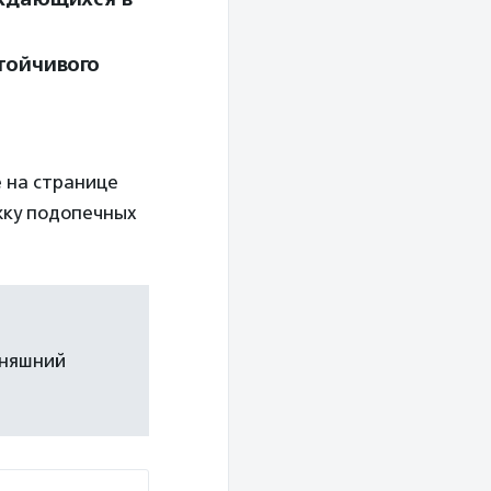
стойчивого
е на странице
ржку подопечных
дняшний