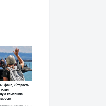
ы: фонд «Старость
пустил
ную кампанию
тарости
аготвори­тель­ность и доброволь­чест­во