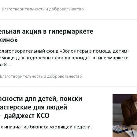
·
Благотвори­тель­ность и доброволь­чест­во
ельная акция в гипермаркете
шкино»
благотворительный фонд «Волонтеры в помощь детям-
помощи для подопечных фонда пройдет в гипермаркете
но 8…
Благотвори­тель­ность и доброволь­чест­во
сности для детей, поиски
мастерские для людей
— дайджест КСО
х инициатив бизнеса уходящей недели.