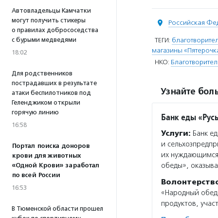
Автовладельцы Камчатки
могут получить стикеры
Российская Фе
о правилах добрососедства
с бурыми медведями
ТЕГИ:
благотворител
магазины «Пятерочк
18:02
НКО:
Благотворител
Для родственников
пострадавших в результате
Узнайте боль
атаки беспилотников под
Геленджиком открыли
горячую линию
Банк еды «Рус
16:58
Услуги:
Банк ед
и сельхозпредпр
Портал поиска доноров
их нуждающимся
крови для животных
обеды», оказыв
«Одной Крови» заработал
по всей России
Волонтерств
16:53
«Народный обед»
продуктов, учас
В Тюменской области прошел