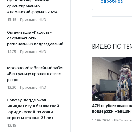
кубок по спортивному
Подробнее
ориентированию
«Тюменский формат-2026»
15:19
·
Прислано НКО
Организация «Радость»
открывает сеть
региональных подразделений
ВИДЕО ПО ТЕ
14:25
·
Прислано НКО
Московский юбилейный забег
«Без границ» прошел в стиле
ретро
13:30
·
Прислано НКО
Совфед поддержал
АСИ опубликовало в
инициативу о бесплатной
поддержки женщин 
юридической помощи
сиротам старше 23 лет
17.06.2024
·
НКО-сект
13:19