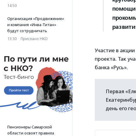
14:50
помощи,
проком
Организация «Продвижение»
и компания «Инва-Титан»
развити
будут сотрудничать
13:30
·
Прислано НКО
Участие в акции
проекта. Так уч
банка «Русь».
Первая «Елк
Екатеринбур
день его ге
Пенсионеры Самарской
области освоят правила