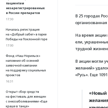
пациентам
незарегистрированных
в России препаратов
В 25 городах Ро
17:30
организованная 
Началась регистрация
на «Добрый забег» в парке
На время акции 
Победы на Поклонной горе
ели, украшенны
17:00
трудной жизненн
Фонд «Наш Норильск»
напомнил об осенней
В акции могли у
заявочной кампании
желаний» удалос
на поддержку социальных
«Русь». Еще 109
проектов
16:31
Открыт сбор средств
«Новый 
на фестиваль для женщин
желания
с онкозаболеваниями «Еще
краше в танце»
кругово