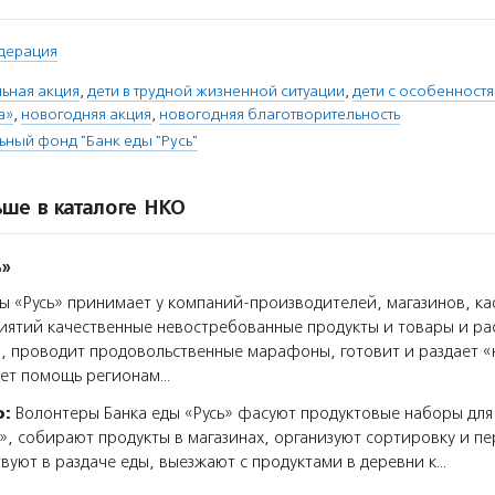
дерация
ьная акция
,
дети в трудной жизненной ситуации
,
дети с особенност
а»
,
новогодняя акция
,
новогодняя благотворительность
ьный фонд "Банк еды "Русь"
ше в каталоге НКО
ь»
ы «Русь» принимает у компаний-производителей, магазинов, к
иятий качественные невостребованные продукты и товары и ра
, проводит продовольственные марафоны, готовит и раздает 
ает помощь регионам…
о:
Волонтеры Банка еды «Русь» фасуют продуктовые наборы для
, собирают продукты в магазинах, организуют сортировку и п
твуют в раздаче еды, выезжают с продуктами в деревни к…