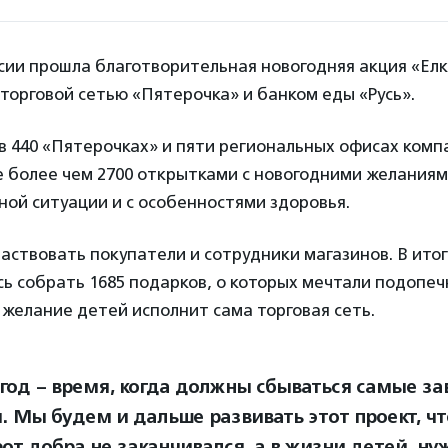
ссии прошла благотворительная новогодняя акция «Ел
торговой сетью «Пятерочка» и банком еды «Русь».
в 440 «Пятерочках» и пяти региональных офисах комп
е более чем 2700 открытками с новогодними желаниям
ой ситуации и с особенностями здоровья.
частвовать покупатели и сотрудники магазинов. В итог
ь собрать 1685 подарков, о которых мечтали подопе
1 желание детей исполнит сама торговая сеть.
год – время, когда должны сбываться самые з
. Мы будем и дальше развивать этот проект, ч
рот добра не заканчивался, а в жизни детей, н