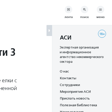
лента
поиск
меню
18+
АСИ
ти 3
Экспертная организация
и информационное
агентство некоммерческого
сектора
О нас
Контакты
 елки с
Сотрудники
зненной
Мероприятия АСИ
Прислать новость
Полезная библиотека
Наши издания