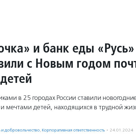
очка» и банк еды «Русь»
вили с Новым годом поч
 детей
ками в 25 городах России ставили новогодние
и мечтами детей, находящихся в трудной жи
ь и доброволь­чест­во
,
Корпоративная ответственность
·
24.01.2024