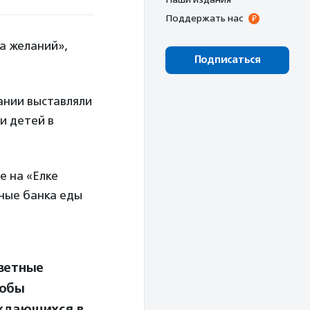
Поддержать нас
ка желаний»,
Подписаться
ании выставляли
и детей в
е на «Елке
чные банка еды
аветные
тобы
уждающихся в