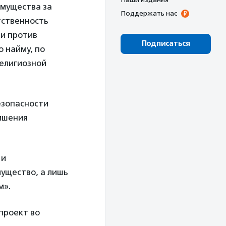
имущества за
Поддержать нас
тственность
ти против
Подписаться
 найму, по
религиозной
езопасности
ишения
 и
мущество, а лишь
м».
опроект во