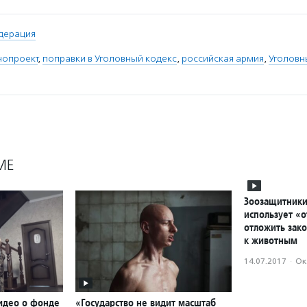
дерация
нопроект
,
поправки в Уголовный кодекс
,
российская армия
,
Уголовн
МЕ
Зоозащитники 
использует «о
отложить зако
к животным
14.07.2017
·
Ок
идео о фонде
«Государство не видит масштаб