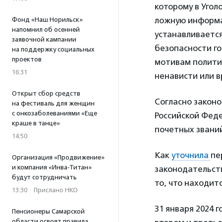
которому в Угол
ложную информа
Фонд «Наш Норильск»
напомнил об осенней
устанавливаетс
заявочной кампании
безопасности го
на поддержку социальных
проектов
мотивам политич
16:31
ненависти или 
Открыт сбор средств
Согласно законо
на фестиваль для женщин
с онкозаболеваниями «Еще
Российской Фед
краше в танце»
почетных званий
14:50
Как
уточнила
пе
Организация «Продвижение»
и компания «Инва-Титан»
законодательст
будут сотрудничать
то, что находит
13:30
·
Прислано НКО
31 января 2024 
Пенсионеры Самарской
области освоят правила