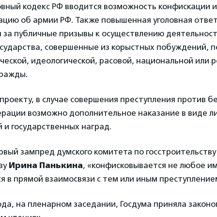
овный кодекс РФ вводится возможность конфискации 
цию об армии РФ. Также повышенная уголовная отве
я за публичные призывы к осуществлению деятельнос
сударства, совершенные из корыстных побуждений, по
еской, идеологической, расовой, национальной или 
вражды.
проекту, в случае совершения преступления против б
ерации возможно дополнительное наказание в виде л
 и государственных наград.
рвый зампред думского комитета по госстроительству
ву
Ирина Панькина
, «конфисковывается не любое и
ся в прямой взаимосвязи с тем или иным преступление
года, на пленарном заседании, Госдума приняла закон