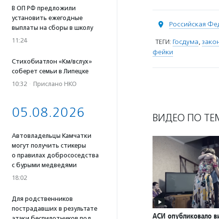
В ОП РФ предложили
установить ежегодные
Российская Фе
выплаты на сборы в школу
11:24
ТЕГИ:
Госдума
,
зако
фейки
Стихобиатлон «Км/вслух»
соберет семьи в Липецке
10:32
·
Прислано НКО
05.08.2026
ВИДЕО ПО ТЕ
Автовладельцы Камчатки
могут получить стикеры
о правилах добрососедства
с бурыми медведями
18:02
Для родственников
пострадавших в результате
АСИ опубликовало в
атаки беспилотников под