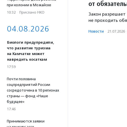
от обязатель
при колонии в Можайске
10:32
·
Прислано НКО
Закон разрешает
не проходить обя
04.08.2026
Новости
·
21.07.2026
Биологи предупредили,
что развитие туризма
на Камчатке может
навредить косаткам
17:59
Почти половина
соцпредприятий России
сосредоточена в 10 регионах
страны — фонд «Наше
будущее»
17:46
Принимаются заявки
на конкурс эссе