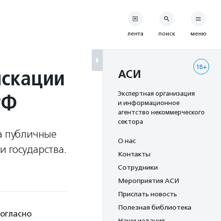
лента
поиск
меню
18+
искации
АСИ
РФ
Экспертная организация
и информационное
агентство некоммерческого
сектора
за публичные
О нас
 государства.
Контакты
Сотрудники
Мероприятия АСИ
Прислать новость
Полезная библиотека
согласно
Наши издания