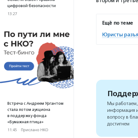
втором и третье
цифровой безопасности
13:27
Ещё по теме
Юристы разъя
Поддерж
Мы работаем, 
Встреча с Андреем Ургантом
стала лотом аукциона
информация и
в поддержку фонда
вопросу в бла
«Бумажная птица»
достигнем
11:45
·
Прислано НКО