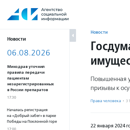
Перейти
к
содержанию
Новости
Новости
Госдум
06.08.2026
имущес
Минздрав уточнил
правила передачи
Повышенная уг
пациентам
незарегистрированных
призывы к осу
в России препаратов
17:30
Права человека
·
3
Началась регистрация
на «Добрый забег» в парке
Победы на Поклонной горе
22 января 2024 
17:00