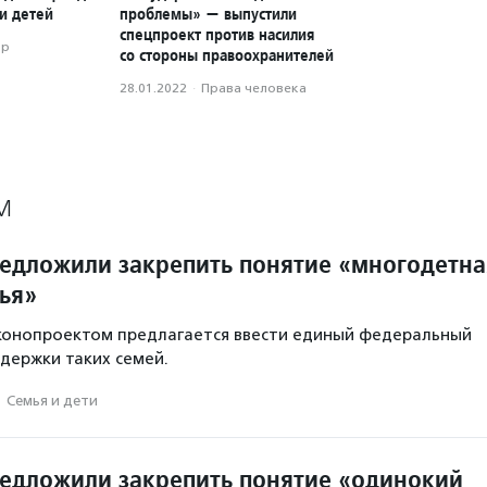
и детей
проблемы» — выпустили
спецпроект против насилия
ор
со стороны правоохранителей
28.01.2022
·
Права человека
М
редложили закрепить понятие «многодетна
ья»
аконопроектом предлагается ввести единый федеральный
держки таких семей.
·
Семья и дети
редложили закрепить понятие «одинокий