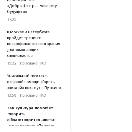
«Добро.Центр — человеку
будущего»
17:39
В Москве и Петербурге
пройдут тренинги
по профилактике выгорания
для помогающих
специалистов
15:32
·
Прислано НКО
Уникальный спектакль
о первой помощи «Гореть
звездой» покажут в Пушкино
13:58
·
Прислано НКО
Как культура помогает
говорить
о благотворительности:
итоги второго «Теплого
вечера с Кольским»