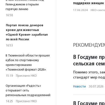
поддержки женщин 
Геленджиком открыли
горячую линию
17.06.2024
·
НКО-сект
16:58
Портал поиска доноров
крови для животных
«Одной Крови» заработал
по всей России
РЕКОМЕНДУЕ
16:53
В Госдуме п
В Тюменской области прошел
кубок по спортивному
сельская сем
ориентированию
«Тюменский формат-2026»
Помимо этого, з
15:19
·
Прислано НКО
стандарт мер под
Организация «Радость»
Новости
·
30.07.2026
открывает сеть
региональных подразделений
14:25
·
Прислано НКО
В Госдуме п