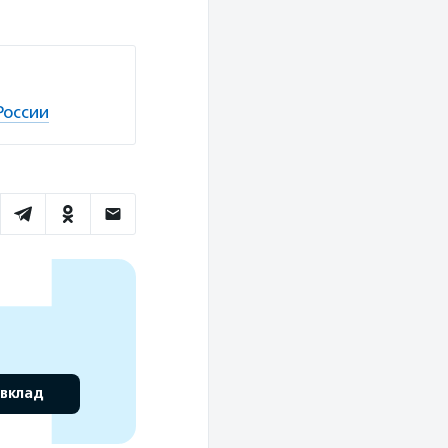
России
 вклад