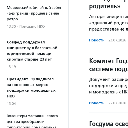
родитель»
Московский юбилейный забег
«Без границ» прошел в стиле
Авторы инициати
ретро
«одинокий родите
13:30
·
Прислано НКО
предоставление л
Новости
·
23.07.2026
Совфед поддержал
инициативу о бесплатной
юридической помощи
Комитет Гос
сиротам старше 23 лет
системе по
13:19
Президент РФ подписал
Документ расширя
закон о новых мерах
поддержки и пред
поддержки молодежных
и молодежных НК
НКО
Новости
·
22.07.2026
13:04
Волонтеры Наставнического
Госдума осв
центра преобразили
территорию дома ребенка