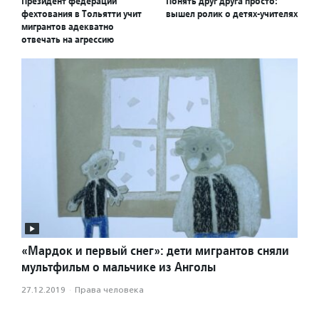
Президент федерации
Понять друг друга просто:
фехтования в Тольятти учит
вышел ролик о детях-учителях
мигрантов адекватно
отвечать на агрессию
«Мардок и первый снег»: дети мигрантов сняли
мультфильм о мальчике из Анголы
27.12.2019
·
Права человека