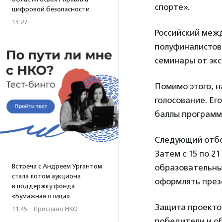
спорте».
цифровой безопасности
13:27
Российский меж
полуфиналистов 
семинары от эк
Помимо этого, н
голосование. Ег
баллы программ
Следующий отбор
Затем с 15 по 2
Встреча с Андреем Ургантом
образовательный
стала лотом аукциона
оформлять през
в поддержку фонда
«Бумажная птица»
Защита проектов
11:45
·
Прислано НКО
победители и о