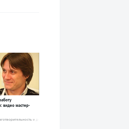
работу
: видео мастер-
аготвори­тель­ность и доброволь­чест­во