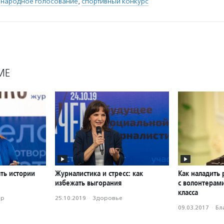
,
народное голосование
,
спортивный конкурс
МЕ
ать истории
Журналистика и стресс: как
Как наладить 
избежать выгорания
с волонтерами
класса
ор
25.10.2019
·
Здоровье
09.03.2017
·
Бл