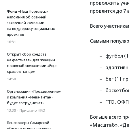
продолжить учас
продлится до 7 
Фонд «Наш Норильск»
напомнил об осенней
заявочной кампании
Всего участника
на поддержку социальных
проектов
Самыми популяр
16:31
Открыт сбор средств
футбол (1
на фестиваль для женщин
с онкозаболеваниями «Еще
адаптивны
краше в танце»
бег (11 пр
14:50
баскетбол
Организация «Продвижение»
и компания «Инва-Титан»
ГТО, ОФП 
будут сотрудничать
13:30
·
Прислано НКО
Больше всего пр
Пенсионеры Самарской
«Масштаб», «Де
области освоят правила