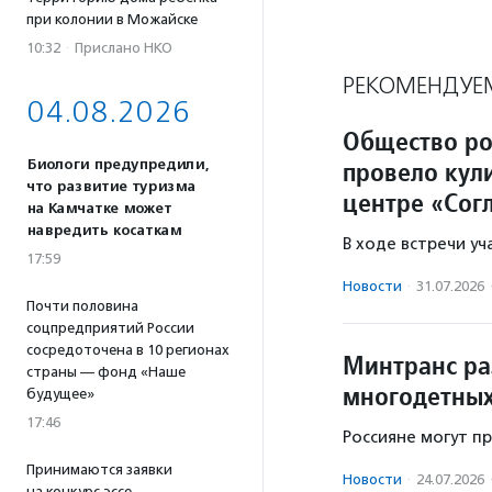
при колонии в Можайске
10:32
·
Прислано НКО
РЕКОМЕНДУЕ
04.08.2026
Общество ро
провело кул
Биологи предупредили,
что развитие туризма
центре «Сог
на Камчатке может
навредить косаткам
В ходе встречи у
17:59
Новости
·
31.07.2026
Почти половина
соцпредприятий России
сосредоточена в 10 регионах
Минтранс ра
страны — фонд «Наше
многодетных
будущее»
17:46
Россияне могут пр
Принимаются заявки
Новости
·
24.07.2026
на конкурс эссе