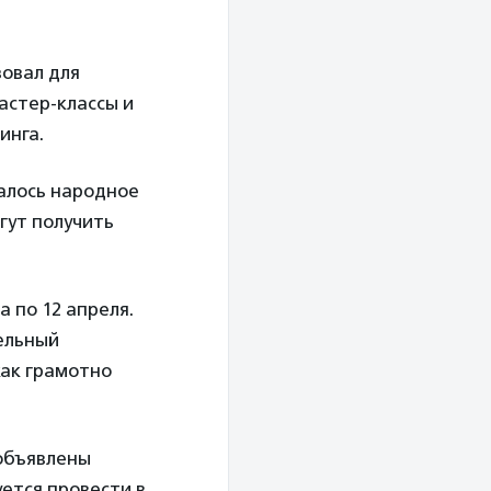
овал для
астер-классы и
инга.
чалось народное
огут получить
 по 12 апреля.
тельный
как грамотно
 объявлены
ется провести в