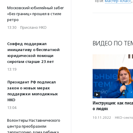
ТЕГИ:
мастер-класс
Московский юбилейный забег
«Без границ» прошел в стиле
ретро
13:30
·
Прислано НКО
ВИДЕО ПО ТЕ
Совфед поддержал
инициативу о бесплатной
юридической помощи
сиротам старше 23 лет
13:19
Президент РФ подписал
закон о новых мерах
поддержки молодежных
НКО
Инструкция: как пис
13:04
о людях
10.11.2022
·
НКО-сект
Волонтеры Наставнического
центра преобразили
территорию дома ребенка