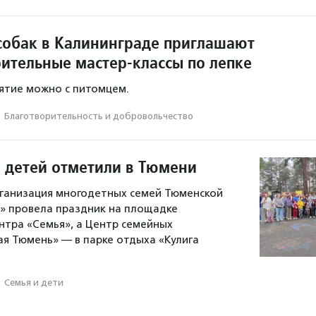
собак в Калининграде приглашают
рительные мастер-классы по лепке
ятие можно с питомцем.
·
Благотвори­тель­ность и доброволь­чест­во
 детей отметили в Тюмени
ганизация многодетных семей Тюменской
» провела праздник на площадке
нтра «Семья», а Центр семейных
я Тюмень» — в парке отдыха «Кулига
·
Семья и дети