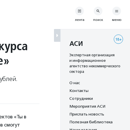
лента
поиск
меню
18+
курса
АСИ
е»
Экспертная организация
и информационное
агентство некоммерческого
сектора
ублей.
О нас
Контакты
Сотрудники
Мероприятия АСИ
Прислать новость
ектов «Ты в
Полезная библиотека
в смогут
Наши издания