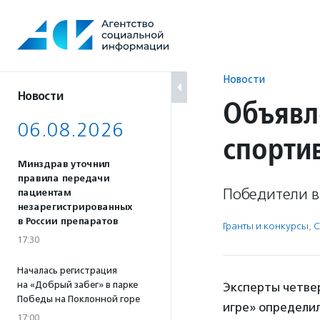
Перейти
к
содержанию
Новости
Новости
Объявл
06.08.2026
спорти
Минздрав уточнил
правила передачи
Победители в
пациентам
незарегистрированных
в России препаратов
Гранты и конкурсы
,
С
17:30
Началась регистрация
на «Добрый забег» в парке
Эксперты четвер
Победы на Поклонной горе
игре» определил
17:00