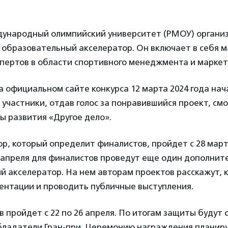
дународный олимпийский университет (РМОУ) организ
образовательный акселератор. Он включает в себя м
спертов в области спортивного менеджмента и маркет
а официальном сайте конкурса 12 марта 2024 года на
о участники, отдав голос за понравившийся проект, см
ы развития «Другое дело».
, который определит финалистов, пройдет с 28 марта
1 апреля для финалистов проведут еще один дополни
 акселератор. На нем авторам проектов расскажут, 
ентации и проводить публичные выступления.
 пройдет с 22 по 26 апреля. По итогам защиты будут
бладатели Гран-при. Церемонию награждения планиру