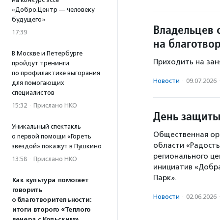
«Добро.Центр — человеку
будущего»
Владельцев 
17:39
на благотво
В Москве и Петербурге
Приходить на зан
пройдут тренинги
по профилактике выгорания
Новости
·
09.07.2026
для помогающих
специалистов
15:32
·
Прислано НКО
День защиты
Уникальный спектакль
Общественная ор
о первой помощи «Гореть
области «Радость
звездой» покажут в Пушкино
регионального це
13:58
·
Прислано НКО
инициатив «Добра
Парк».
Как культура помогает
говорить
Новости
·
02.06.2026
о благотворительности:
итоги второго «Теплого
вечера с Кольским»