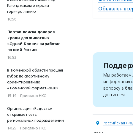
Геленджиком открыли
Объявлен все
горячую линию
16:58
Портал поиска доноров
крови для животных
«Одной Крови» заработал
по всей России
16:53
Поддерж
В Тюменской области прошел
Мы работаем, 
кубок по спортивному
информация и
ориентированию
вопросу в бла
«Тюменский формат-2026»
достигнем
15:19
·
Прислано НКО
Организация «Радость»
открывает сеть
региональных подразделений
Российская Фе
14:25
·
Прислано НКО