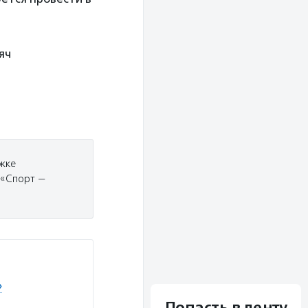
яч
жке
 «Спорт —
»