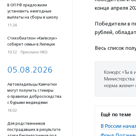
В ОП РФ предложили
конце апреля 202
установить ежегодные
выплаты на сборы в школу
Победители в пя
11:24
рублей, обладат
Стихобиатлон «Км/вслух»
соберет семьи в Липецке
Весь список по
10:32
·
Прислано НКО
05.08.2026
Конкурс «Ты в
Министерства 
Автовладельцы Камчатки
норма жизни» 
могут получить стикеры
о правилах добрососедства
с бурыми медведями
18:02
Ещё по теме
Для родственников
В России нач
пострадавших в результате
Фонд Потанин
атаки беспилотников под