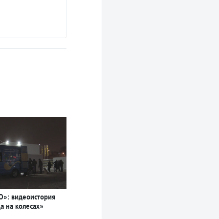
О»: видеоистория
а на колесах»