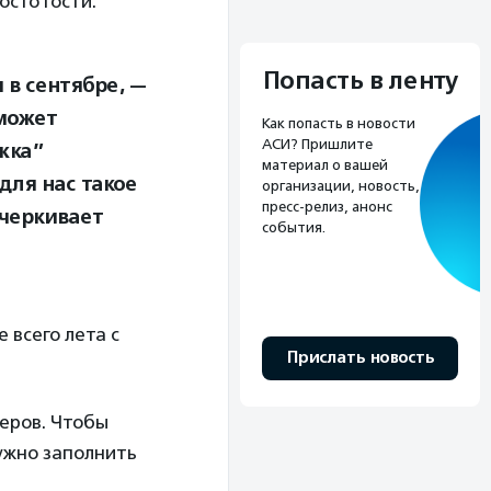
осто гости.
Попасть в ленту
 в сентябре, —
 может
Как попасть в новости
АСИ? Пришлите
жка”
материал о вашей
для нас такое
организации, новость,
пресс-релиз, анонс
дчеркивает
события.
 всего лета с
Прислать новость
еров. Чтобы
ужно заполнить