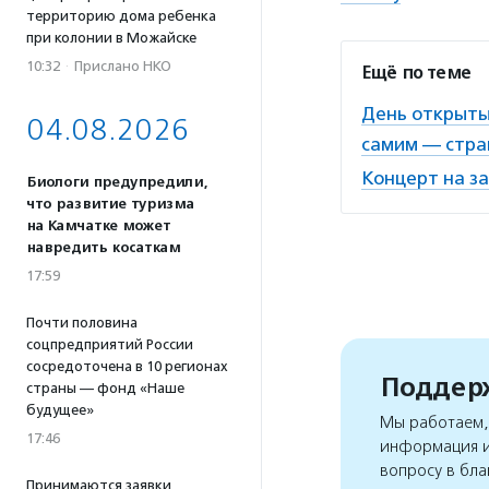
территорию дома ребенка
при колонии в Можайске
10:32
·
Прислано НКО
Ещё по теме
День открыты
04.08.2026
самим — стр
Концерт на з
Биологи предупредили,
что развитие туризма
на Камчатке может
навредить косаткам
17:59
Почти половина
соцпредприятий России
сосредоточена в 10 регионах
Поддерж
страны — фонд «Наше
будущее»
Мы работаем, 
17:46
информация и
вопросу в бла
Принимаются заявки