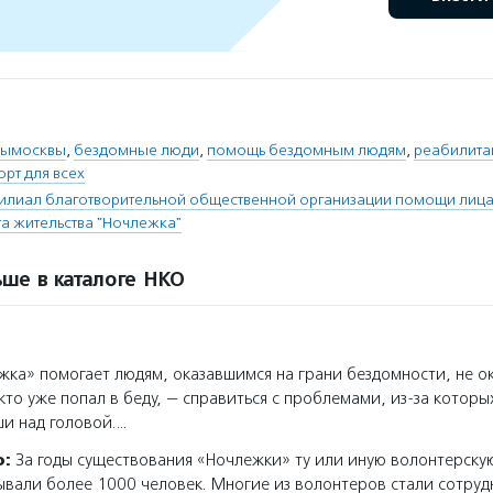
рымосквы
,
бездомные люди
,
помощь бездомным людям
,
реабилита
орт для всех
илиал благотворительной общественной организации помощи лица
а жительства "Ночлежка"
ше в каталоге НКО
ка» помогает людям, оказавшимся на грани бездомности, не ок
 кто уже попал в беду, — справиться с проблемами, из-за которы
ши над головой.…
о:
За годы существования «Ночлежки» ту или иную волонтерск
вали более 1000 человек. Многие из волонтеров стали сотру