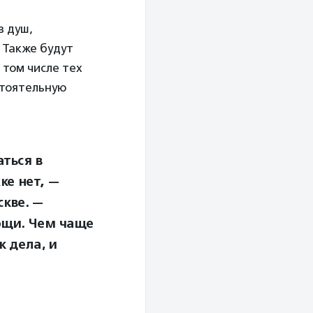
в душ,
. Также будут
 том числе тех
стоятельную
ться в
ке нет
,
—
скве. —
ощи. Чем чаще
к дела, и