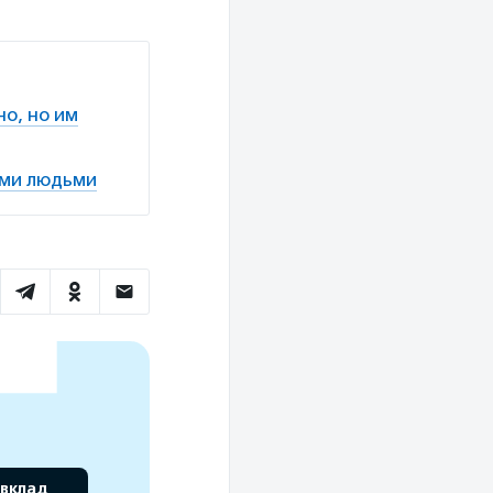
о, но им
ыми людьми
 вклад