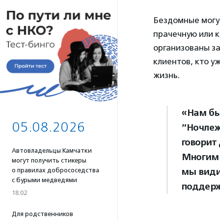
Бездомные могут
прачечную или к
организованы за
клиентов, кто у
жизнь.
«Нам бы
05.08.2026
”Ночлеж
говорит
Автовладельцы Камчатки
Многим 
могут получить стикеры
мы види
о правилах добрососедства
с бурыми медведями
поддерж
18:02
Для родственников