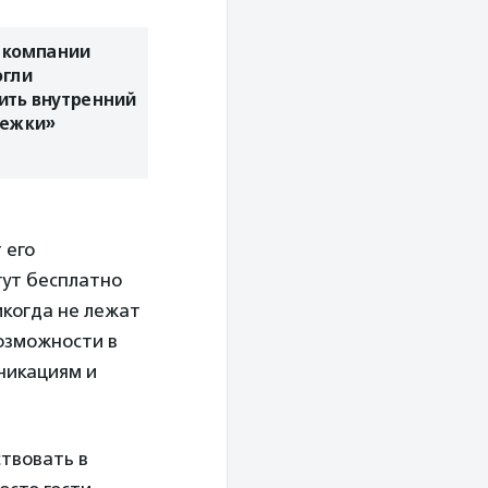
 компании
огли
ить внутренний
лежки»
 его
гут бесплатно
икогда не лежат
возможности в
никациям и
ствовать в