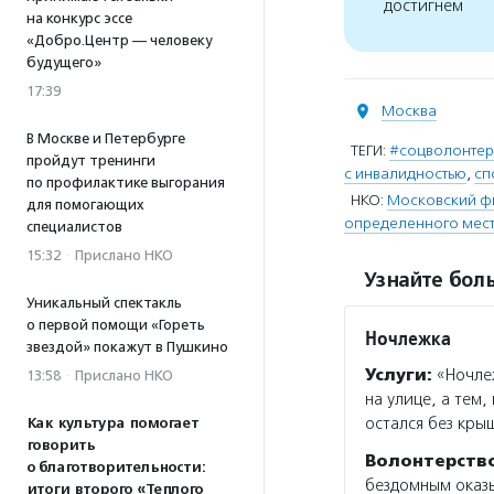
достигнем
на конкурс эссе
«Добро.Центр — человеку
будущего»
17:39
Москва
В Москве и Петербурге
ТЕГИ:
#соцволонте
пройдут тренинги
с инвалидностью
,
сп
по профилактике выгорания
НКО:
Московский ф
для помогающих
определенного мест
специалистов
15:32
·
Прислано НКО
Узнайте боль
Уникальный спектакль
о первой помощи «Гореть
Ночлежка
звездой» покажут в Пушкино
Услуги:
«Ночлеж
13:58
·
Прислано НКО
на улице, а тем,
остался без кры
Как культура помогает
говорить
Волонтерств
о благотворительности:
бездомным оказы
итоги второго «Теплого