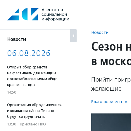
Перейти
к
содержанию
Новости
Новости
Сезон 
06.08.2026
в моск
Открыт сбор средств
на фестиваль для женщин
Прийти поигра
с онкозаболеваниями «Еще
краше в танце»
желающие.
14:50
Благотвори­тель­ност
Организация «Продвижение»
и компания «Инва-Титан»
будут сотрудничать
13:30
·
Прислано НКО