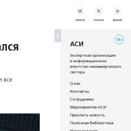
лента
поиск
меню
18+
ался
АСИ
Экспертная организация
и информационное
агентство некоммерческого
сектора
и все
О нас
Контакты
Сотрудники
Мероприятия АСИ
Прислать новость
Полезная библиотека
Наши издания