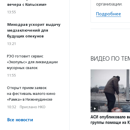
организации.
вечера с Кольским»
13:55
Подробнее
Минздрав ускорит выдачу
медзаключений для
будущих опекунов
13:21
РЭО готовит сервис
ВИДЕО ПО ТЕ
«Экопульс» для ликвидации
мусорных свалок
11:55
Открыт прием заявок
на фестиваль малого кино
«Рамка» в Нижнеудинске
10:32
·
Прислано НКО
АСИ опубликовало в
Все новости
группы помощи из К