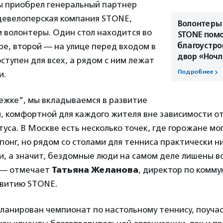
ы приобрел генеральный партнер
девелоперская компания STONE,
Волонтеры
 волонтеры. Один стол находится во
STONE пом
благоустро
е, второй — на улице перед входом в
двор «Ноч
ступен для всех, а рядом с ним лежат
Подробнее
и.
ежке”, мы вкладываемся в развитие
, комфортной для каждого жителя вне зависимости от
туса. В Москве есть несколько точек, где горожане мо
-понг, но рядом со столами для тенниса практически н
и, а значит, бездомные люди на самом деле лишены 
, — отмечает
Татьяна Желанова
, директор по комму
звитию STONE.
ланирован чемпионат по настольному теннису, поуча