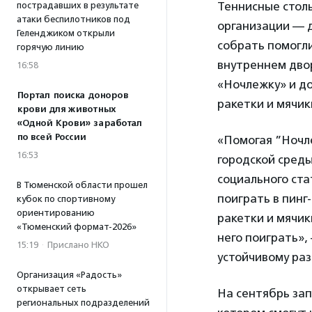
Теннисные стол
пострадавших в результате
атаки беспилотников под
организации — 
Геленджиком открыли
собрать помогли
горячую линию
внутреннем двор
16:58
«Ночлежку» и до
Портал поиска доноров
ракетки и мячик
крови для животных
«Одной Крови» заработал
по всей России
«Помогая ”Ночл
16:53
городской среды
социального ста
В Тюменской области прошел
поиграть в пинг
кубок по спортивному
ориентированию
ракетки и мячик
«Тюменский формат-2026»
него поиграть»
15:19
·
Прислано НКО
устойчивому ра
Организация «Радость»
открывает сеть
На сентябрь зап
региональных подразделений