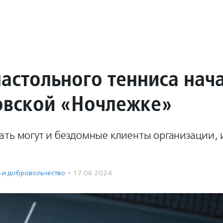
настольного тенниса нач
овской «Ночлежке»
ть могут и бездомные клиенты организации, 
ь и доброволь­чест­во
·
17.06.2024