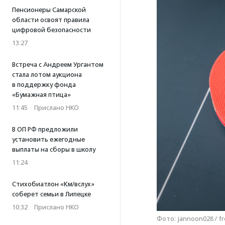
Пенсионеры Самарской
области освоят правила
цифровой безопасности
13:27
Встреча с Андреем Ургантом
стала лотом аукциона
в поддержку фонда
«Бумажная птица»
11:45
·
Прислано НКО
В ОП РФ предложили
установить ежегодные
выплаты на сборы в школу
11:24
Стихобиатлон «Км/вслух»
соберет семьи в Липецке
10:32
·
Прислано НКО
Фото: jannoon028 / fr