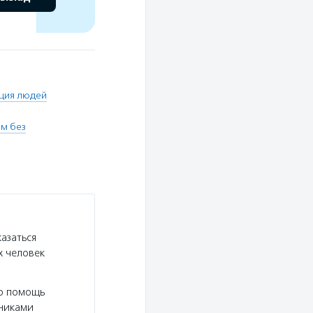
ция людей
м без
азаться
х человек
ую помощь
дниками