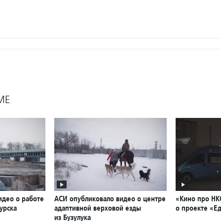
МЕ
идео о работе
АСИ опубликовало видео о центре
«Кино про НК
урска
адаптивной верховой езды
о проекте «Ед
из Бузулука