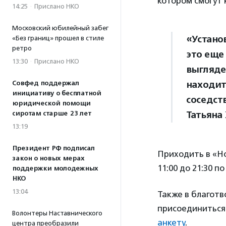
котором смогут 
14:25
·
Прислано НКО
Московский юбилейный забег
«Устано
«Без границ» прошел в стиле
ретро
это еще
13:30
·
Прислано НКО
выгляде
находит
Совфед поддержал
инициативу о бесплатной
соседст
юридической помощи
Татьяна
сиротам старше 23 лет
13:19
Президент РФ подписал
Приходить в «Но
закон о новых мерах
11:00 до 21:30 п
поддержки молодежных
НКО
13:04
Также в благот
присоединиться
Волонтеры Наставнического
анкету
.
центра преобразили