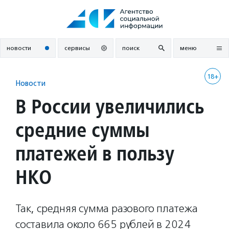
Перейти
к
содержанию
новости
сервисы
поиск
меню
18+
Новости
В России увеличились
средние суммы
платежей в пользу
НКО
Так, средняя сумма разового платежа
составила около 665 рублей в 2024