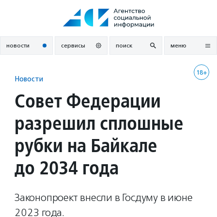
Перейти
к
содержанию
новости
сервисы
поиск
меню
18+
Новости
Совет Федерации
разрешил сплошные
рубки на Байкале
до 2034 года
Законопроект внесли в Госдуму в июне
2023 года.