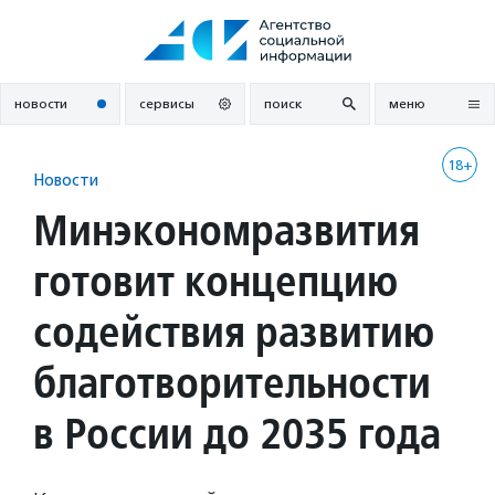
Перейти
к
содержанию
новости
сервисы
поиск
меню
18+
Новости
Минэкономразвития
готовит концепцию
содействия развитию
благотворительности
в России до 2035 года