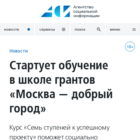
Перейти
к
содержанию
новости
сервисы
поиск
меню
18+
Новости
Стартует обучение
в школе грантов
«Москва — добрый
город»
Курс «Семь ступеней к успешному
проекту» поможет социально