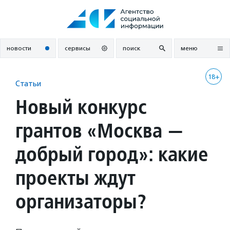
Перейти
к
содержанию
новости
сервисы
поиск
меню
18+
Статьи
Новый конкурс
грантов «Москва —
добрый город»: какие
проекты ждут
организаторы?