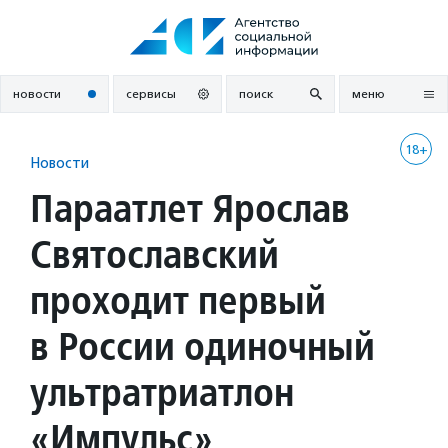
Перейти
к
содержанию
новости
сервисы
поиск
меню
18+
Новости
Параатлет Ярослав
Святославский
проходит первый
в России одиночный
ультратриатлон
«Импульс»