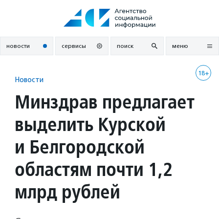
Перейти
к
содержанию
новости
сервисы
поиск
меню
18+
Новости
Минздрав предлагает
выделить Курской
и Белгородской
областям почти 1,2
млрд рублей