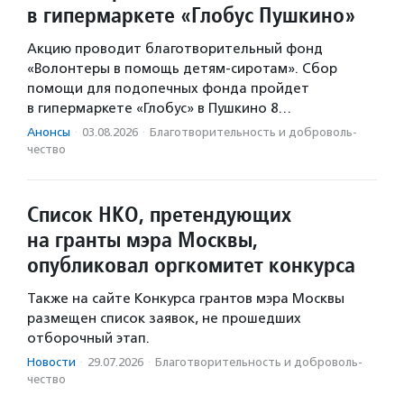
в гипермаркете «Глобус Пушкино»
Акцию проводит благотворительный фонд
«Волонтеры в помощь детям-сиротам». Сбор
помощи для подопечных фонда пройдет
в гипермаркете «Глобус» в Пушкино 8…
Анонсы
·
03.08.2026
·
Благотвори­тель­ность и доброволь­
чест­во
Список НКО, претендующих
на гранты мэра Москвы,
опубликовал оргкомитет конкурса
Также на сайте Конкурса грантов мэра Москвы
размещен список заявок, не прошедших
отборочный этап.
Новости
·
29.07.2026
·
Благотвори­тель­ность и доброволь­
чест­во