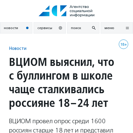
Перейти
к
содержанию
новости
сервисы
поиск
меню
18+
Новости
ВЦИОМ выяснил, что
с буллингом в школе
чаще сталкивались
россияне 18–24 лет
ВЦИОМ провел опрос среди 1600
россиян старше 18 лет и представил