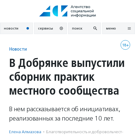
Перейти
к
содержанию
новости
сервисы
поиск
меню
18+
Новости
В Добрянке выпустили
сборник практик
местного сообщества
В нем рассказывается об инициативах,
реализованных за последние 10 лет.
Елена Алмазова
·
Благотвори­тель­ность и доброволь­чест­