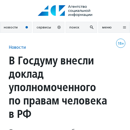
Перейти
к
содержанию
новости
сервисы
поиск
меню
18+
Новости
В Госдуму внесли
доклад
уполномоченного
по правам человека
в РФ