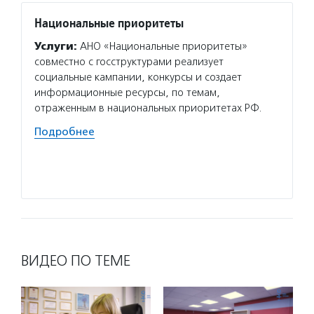
Национальные приоритеты
Вклад
Услуги:
АНО «Национальные приоритеты»
Услуг
совместно с госструктурами реализует
образо
социальные кампании, конкурсы и создает
програ
информационные ресурсы, по темам,
попече
отраженным в национальных приоритетах РФ.
наруше
некомм
Подробнее
Подро
ВИДЕО ПО ТЕМЕ