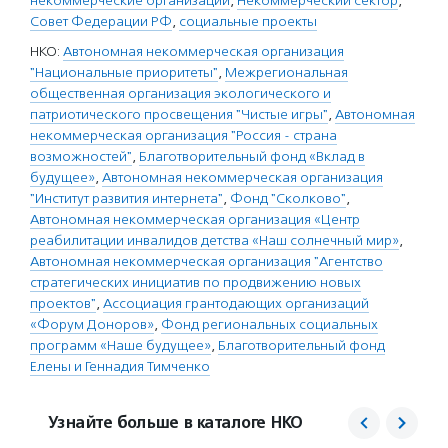
некоммерческие организации
,
Некоммерческий сектор
,
Совет Федерации РФ
,
социальные проекты
НКО:
Автономная некоммерческая организация
"Национальные приоритеты"
,
Межрегиональная
общественная организация экологического и
патриотического просвещения "Чистые игры"
,
Автономная
некоммерческая организация "Россия - страна
возможностей"
,
Благотворительный фонд «Вклад в
будущее»
,
Автономная некоммерческая организация
"Институт развития интернета"
,
Фонд "Сколково"
,
Автономная некоммерческая организация «Центр
реабилитации инвалидов детства «Наш солнечный мир»
,
Автономная некоммерческая организация "Агентство
стратегических инициатив по продвижению новых
проектов"
,
Ассоциация грантодающих организаций
«Форум Доноров»
,
Фонд региональных социальных
программ «Наше будущее»
,
Благотворительный фонд
Елены и Геннадия Тимченко
Узнайте больше в каталоге НКО