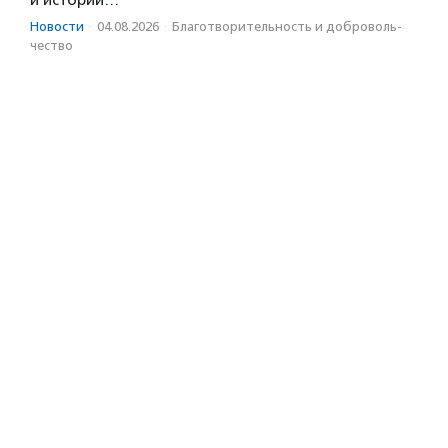
Новости
·
04.08.2026
·
Благотвори­тель­ность и доброволь­
чест­во