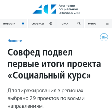
Перейти
к
содержанию
новости
сервисы
поиск
меню
18+
Новости
Совфед подвел
первые итоги проекта
«Социальный курс»
Для тиражирования в регионах
выбрано 29 проектов по восьми
направлениям.