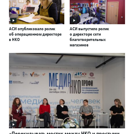
АСИ опубликовало ролик
АСИ выпустило ролик
об операционном директоре
о директоре сети
в НКО
благотворительных
магазинов
«Перекидывать мостик между НКО и простыми