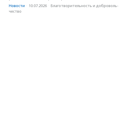
Новости
·
10.07.2026
·
Благотвори­тель­ность и доброволь­
чест­во