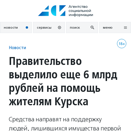
Перейти
к
содержанию
новости
сервисы
поиск
меню
18+
Новости
Правительство
выделило еще 6 млрд
рублей на помощь
жителям Курска
Средства направят на поддержку
людей, лишившихся имущества первой