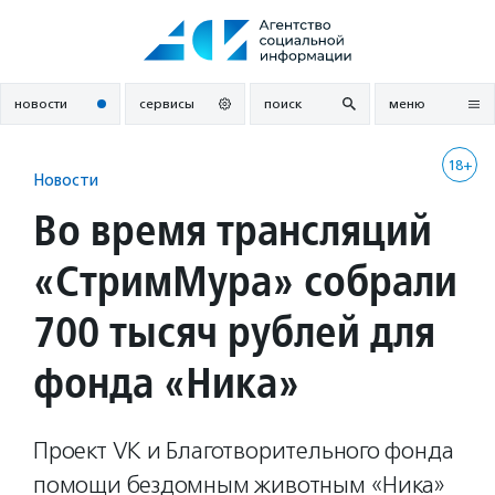
Перейти
к
содержанию
новости
сервисы
поиск
меню
18+
Новости
Во время трансляций
«СтримМура» собрали
700 тысяч рублей для
фонда «Ника»
Проект VK и Благотворительного фонда
помощи бездомным животным «Ника»