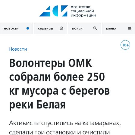
Перейти
к
содержанию
новости
сервисы
поиск
меню
18+
Новости
Волонтеры ОМК
собрали более 250
кг мусора с берегов
реки Белая
Активисты спустились на катамаранах,
сделали три остановки и очистили