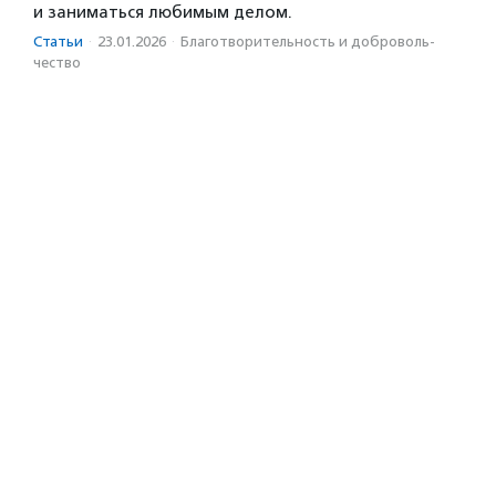
и заниматься любимым делом.
Статьи
·
23.01.2026
·
Благотвори­тель­ность и доброволь­
чест­во