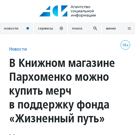
Перейти
к
содержанию
новости
сервисы
поиск
меню
18+
Новости
В Книжном магазине
Пархоменко можно
купить мерч
в поддержку фонда
«Жизненный путь»