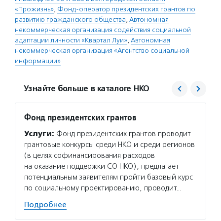
«Прожизнь»
,
Фонд-оператор президентских грантов по
развитию гражданского общества
,
Автономная
некоммерческая организация содействия социальной
адаптации личности «Квартал Луи»
,
Автономная
некоммерческая организация «Агентство социальной
информации»
Узнайте больше в каталоге НКО
Фонд президентских грантов
Агент
Услуги:
Фонд президентских грантов проводит
Услуг
грантовые конкурсы среди НКО и среди регионов
матери
(в целях софинансирования расходов
сектор
на оказание поддержки СО НКО), предлагает
новост
потенциальным заявителям пройти базовый курс
расска
по социальному проектированию, проводит…
некомм
Подробнее
Подро