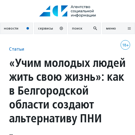
Перейти
к
содержанию
новости
сервисы
поиск
меню
18+
Статьи
«Учим молодых людей
жить свою жизнь»: как
в Белгородской
области создают
альтернативу ПНИ