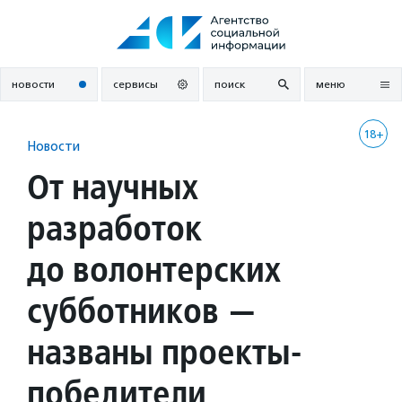
Перейти
к
содержанию
новости
сервисы
поиск
меню
18+
Новости
От научных
разработок
до волонтерских
субботников —
названы проекты-
победители