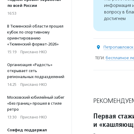
информация и
по всей России
вопросу в бла
16:53
достигнем
В Тюменской области прошел
кубок по спортивному
ориентированию
«Тюменский формат-2026»
Петропавловск
15:19
·
Прислано НКО
ТЕГИ:
бесплатное л
Организация «Радость»
открывает сеть
региональных подразделений
14:25
·
Прислано НКО
Московский юбилейный забег
РЕКОМЕНДУЕ
«Без границ» прошел в стиле
ретро
Первая стаж
13:30
·
Прислано НКО
и «кашляющи
Совфед поддержал