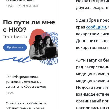
Нехватку против
11:45
·
Прислано НКО
других лекарств
9 декабря в пре
края
сообщили
,
лекарствам лик
Дополнительно 
лекарственных п
«Эти закупки бы
ряд лекарствен
медицинскими р
В ОП РФ предложили
медицинскими о
установить ежегодные
выплаты на сборы в школу
Недостаточный 
11:24
взаимодействие
организаций при
Стихобиатлон «Км/вслух»
находились на 
соберет семьи в Липецке