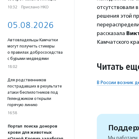
отсутствовали в
10:32
·
Прислано НКО
решения этой п
05.08.2026
перераспредели
рассказала
Вик
Автовладельцы Камчатки
Камчатского кра
могут получить стикеры
о правилах добрососедства
с бурыми медведями
Читать ещ
18:02
Для родственников
В России возник 
пострадавших в результате
атаки беспилотников под
Геленджиком открыли
горячую линию
16:58
Поддерж
Портал поиска доноров
крови для животных
Мы работаем, 
«Одной Крови» заработал