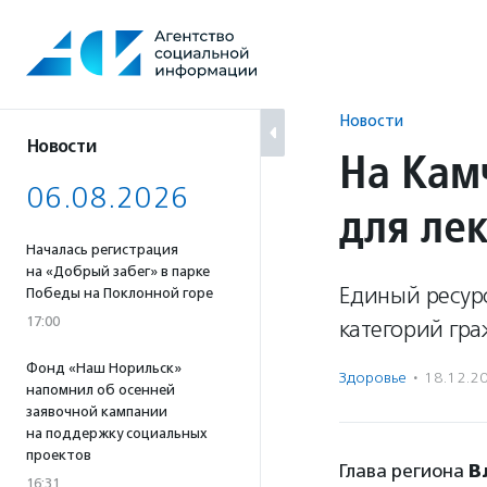
Перейти
к
содержанию
Новости
Новости
На Кам
06.08.2026
для ле
Началась регистрация
на «Добрый забег» в парке
Единый ресур
Победы на Поклонной горе
17:00
категорий гра
Фонд «Наш Норильск»
Здоровье
·
18.12.2
напомнил об осенней
заявочной кампании
на поддержку социальных
проектов
Глава региона
В
16:31