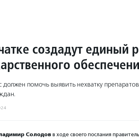
чатке создадут единый р
карственного обеспечен
с должен помочь выявить нехватку препаратов
ждан.
024
ладимир Солодов
в ходе своего послания правител