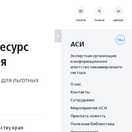
лента
поиск
меню
18+
есурс
АСИ
ия
Экспертная организация
и информационное
агентство некоммерческого
сектора
 для льготных
О нас
Контакты
Сотрудники
Мероприятия АСИ
Прислать новость
Полезная библиотека
ьству края
Наши издания