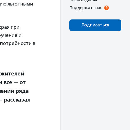
нию льготными
Поддержать нас
Подписаться
края при
ручение и
 потребности в
 жителей
 все — от
шении ряда
 рассказал