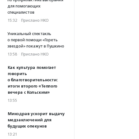
для помогающих
специалистов
15:32
·
Прислано НКО
Уникальный спектакль
о первой помощи «Гореть
звездой» покажут в Пушкино
13:58
·
Прислано НКО
Как культура помогает
говорить
о благотворительности:
итоги второго «Теплого
вечера с Кольским»
13:55
Минздрав ускорит выдачу
медзаключений для
будущих опекунов
13:21