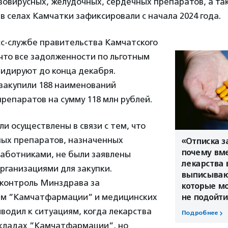
овирусных, желудочных, сердечных препаратов, а та
 в селах Камчатки зафиксировали с начала 2024 года.
сс-службе правительства Камчатского
 что все задолженности по льготным
видируют до конца декабря.
закупили 188 наименований
репаратов на сумму 118 млн рублей.
ли осуществлены в связи с тем, что
ных препаратов, назначенных
«Отписка з
почему вме
аботниками, не были заявлены
лекарства 
рганизациями для закупки.
выписываю
контроль Минздрава за
которые мо
м ”Камчатфармации” и медицинских
не подойти
водил к ситуациям, когда лекарства
Подробнее
складах ”Камчатфармации”, но