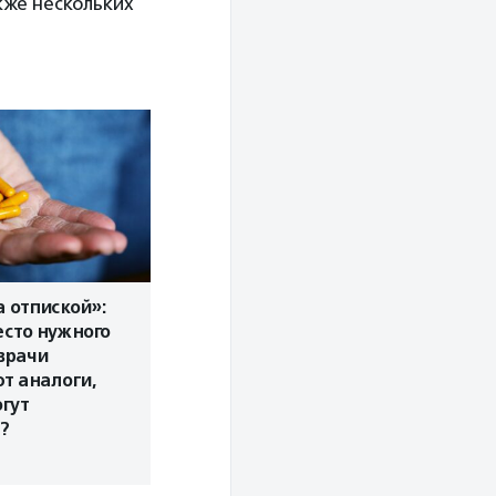
кже нескольких
а отпиской»:
сто нужного
врачи
т аналоги,
гут
?