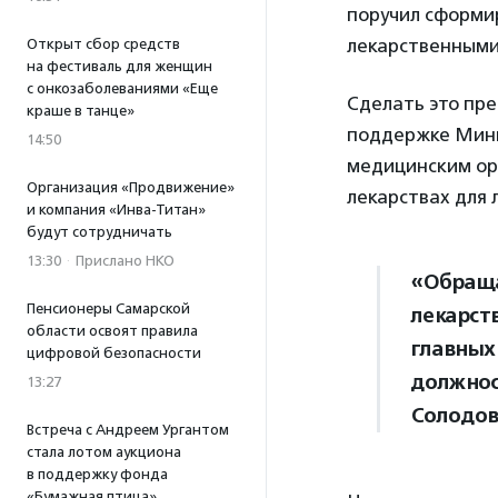
поручил сформи
лекарственными
Открыт сбор средств
на фестиваль для женщин
с онкозаболеваниями «Еще
Сделать это пр
краше в танце»
поддержке Минц
14:50
медицинским ор
Организация «Продвижение»
лекарствах для 
и компания «Инва-Титан»
будут сотрудничать
13:30
·
Прислано НКО
«Обраща
Пенсионеры Самарской
лекарст
области освоят правила
главных
цифровой безопасности
должнос
13:27
Солодов
Встреча с Андреем Ургантом
стала лотом аукциона
в поддержку фонда
«Бумажная птица»