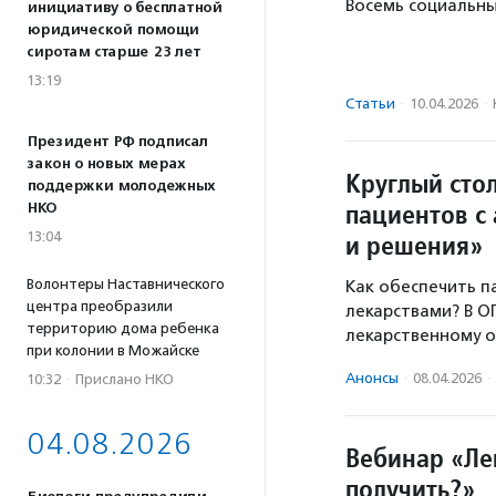
Восемь социальны
инициативу о бесплатной
юридической помощи
сиротам старше 23 лет
13:19
Статьи
·
10.04.2026
·
Президент РФ подписал
закон о новых мерах
Круглый сто
поддержки молодежных
пациентов с
НКО
13:04
и решения»
Волонтеры Наставнического
Как обеспечить п
центра преобразили
лекарствами? В О
территорию дома ребенка
лекарственному о
при колонии в Можайске
Анонсы
·
08.04.2026
·
10:32
·
Прислано НКО
04.08.2026
Вебинар «Ле
получить?»