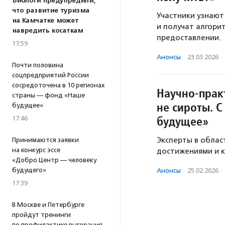
Биологи предупредили,
что развитие туризма
Участники узнают
на Камчатке может
и получат алгорит
навредить косаткам
предоставлении.
17:59
Анонсы
·
23.03.2026
·
Почти половина
соцпредприятий России
сосредоточена в 10 регионах
Научно-прак
страны — фонд «Наше
не сироты. 
будущее»
будущее»
17:46
Эксперты в облас
Принимаются заявки
на конкурс эссе
достижениями и 
«Добро.Центр — человеку
будущего»
Анонсы
·
25.02.2026
·
17:39
В Москве и Петербурге
пройдут тренинги
по профилактике выгорания