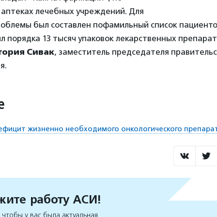
 аптеках лечебных учреждений. Для
роблемы был составлен пофамильный список пациенто
л порядка 13 тысяч упаковок лекарственных препарат
тория Сивак
, заместитель председателя правитель
я.
е
дефицит жизненно необходимого онкологического препара
ите работу АСИ!
чтобы у вас была актуальная