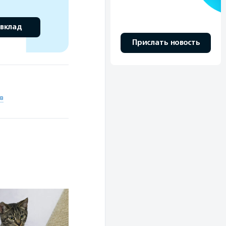
 вклад
Прислать новость
в