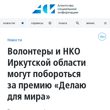
Перейти
к
содержанию
новости
сервисы
поиск
меню
18+
Новости
Волонтеры и НКО
Иркутской области
могут побороться
за премию «Делаю
для мира»