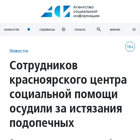
Перейти
к
содержанию
новости
сервисы
поиск
меню
18+
Новости
Сотрудников
красноярского центра
социальной помощи
осудили за истязания
подопечных