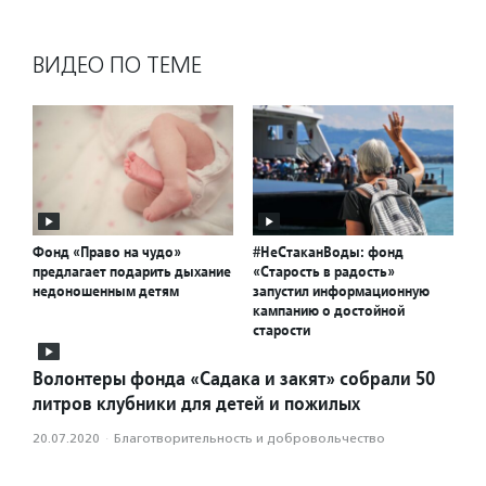
ВИДЕО ПО ТЕМЕ
Фонд «Право на чудо»
#НеСтаканВоды: фонд
предлагает подарить дыхание
«Старость в радость»
недоношенным детям
запустил информационную
кампанию о достойной
старости
Волонтеры фонда «Садака и закят» собрали 50
литров клубники для детей и пожилых
20.07.2020
·
Благотвори­тель­ность и доброволь­чест­во