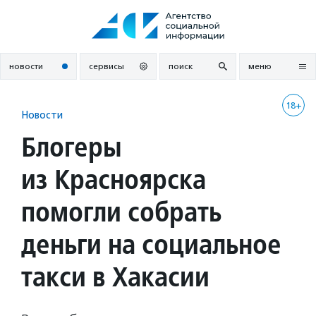
Перейти
к
содержанию
новости
сервисы
поиск
меню
18+
Новости
Блогеры
из Красноярска
помогли собрать
деньги на социальное
такси в Хакасии