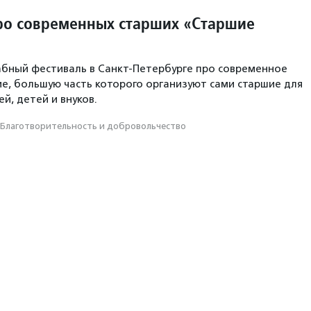
ро современных старших «Старшие
бный фестиваль в Санкт-Петербурге про современное
е, большую часть которого организуют сами старшие для
ей, детей и внуков.
Благотвори­тель­ность и доброволь­чест­во