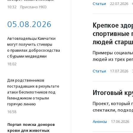
Статьи
·
22.07.2026
·
10:32
·
Прислано НКО
05.08.2026
Крепкое здо
спортивные 
Автовладельцы Камчатки
людей старш
могут получить стикеры
о правилах добрососедства
Примеры социаль
с бурыми медведями
людей из трех ре
18:02
Статьи
·
17.07.2026
·
Для родственников
пострадавших в результате
Итоговый кр
атаки беспилотников под
Геленджиком открыли
Проект, который
горячую линию
спектакли, подход
16:58
Анонсы
·
17.06.2026
·
Портал поиска доноров
крови для животных