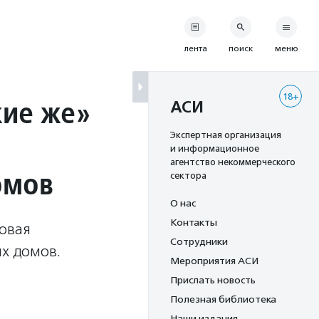
лента
поиск
меню
18+
кие же»
АСИ
Экспертная организация
и информационное
агентство некоммерческого
омов
сектора
О нас
Контакты
новая
Сотрудники
их домов.
Мероприятия АСИ
Прислать новость
Полезная библиотека
Наши издания