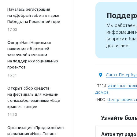
Началась регистрация
Поддерж
на «Добрый забег» в парке
Победы на Поклонной горе
Мы работаем, 
17:00
информация и
вопросу в бла
Фонд «Наш Норильск»
достигнем
напомнил об осенней
заявочной кампании
на поддержку социальных
проектов
Санкт-Петербу
16:31
ТЕГИ:
активные пож
Открыт сбор средств
домов
на фестиваль для женщин
НКО:
Центр творчес
с онкозаболеваниями «Еще
краше в танце»
14:50
Узнайте боль
Организация «Продвижение»
Антон тут ряд
и компания «Инва-Титан»