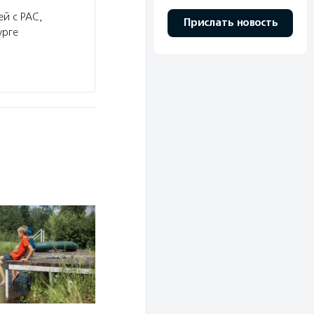
й с РАС,
Прислать новость
урге