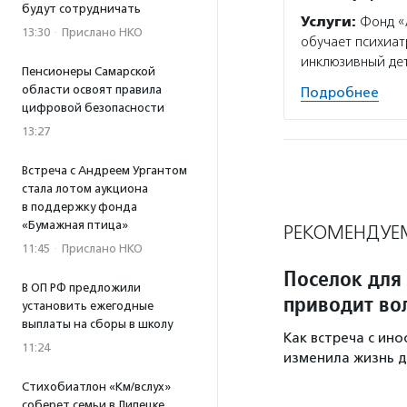
будут сотрудничать
Услуги:
Фонд «А
13:30
·
Прислано НКО
обучает психиат
инклюзивный дет
Пенсионеры Самарской
области освоят правила
Подробнее
цифровой безопасности
13:27
Встреча с Андреем Ургантом
стала лотом аукциона
в поддержку фонда
«Бумажная птица»
РЕКОМЕНДУЕ
11:45
·
Прислано НКО
Поселок для
В ОП РФ предложили
приводит во
установить ежегодные
выплаты на сборы в школу
Как встреча с ин
11:24
изменила жизнь д
Стихобиатлон «Км/вслух»
соберет семьи в Липецке