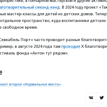
 флористике, в гончарной мастерской и другие активно
аготворительный секонд-хенд
. В 2024 году проект «Т
ые мастер-классы для детей из детских домов. Тепер
отдельное пространство, куда воспитанники детских
е свободное время.
Севкабель Порт» часто проводит разные благотвори
ример, в августе 2024 года там
проходил
X благотвор
стиваль фонда «Антон тут рядом».
е
роют второе «Нормальное место»