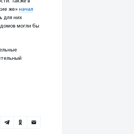
сти. Также в
акие же»
начал
ь для них
 домов могли бы
тельные
ительный