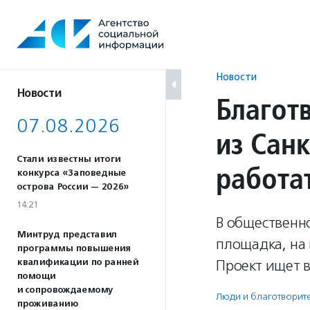
Перейти
к
содержанию
Новости
Новости
Благот
07.08.2026
из Сан
Стали известны итоги
работат
конкурса «Заповедные
острова России — 2026»
14:21
В общественно
Минтруд представил
площадка, на 
программы повышения
квалификации по ранней
Проект ищет 
помощи
и сопровождаемому
Люди и благотвори­те
проживанию