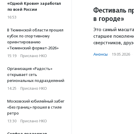
«Одной Крови» заработал
Фестиваль п
по всей России
в городе»
16:53
Это самый масшта
В Тюменской области прошел
старшее поколени
кубок по спортивному
ориентированию
сверстников, друз
«Тюменский формат-2026»
Анонсы
·
19.05.2026
·
15:19
·
Прислано НКО
Организация «Радость»
открывает сеть
региональных подразделений
14:25
·
Прислано НКО
Московский юбилейный забег
«Без границ» прошел в стиле
ретро
13:30
·
Прислано НКО