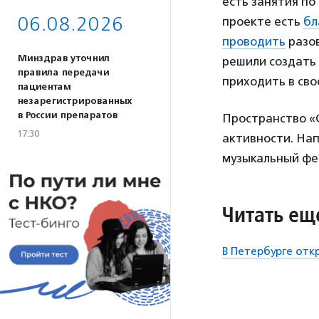
есть занятия по
06.08.2026
проекте есть
бл
проводить
разов
Минздрав уточнил
решили создать 
правила передачи
приходить в сво
пациентам
незарегистрированных
в России препаратов
Пространство «
17:30
активности. Нап
музыкальный фе
Читать ещ
В Петербурге отк