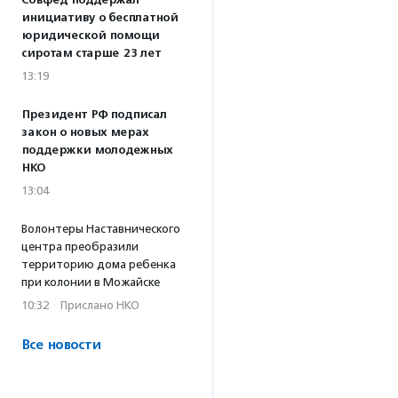
Совфед поддержал
инициативу о бесплатной
юридической помощи
сиротам старше 23 лет
13:19
Президент РФ подписал
закон о новых мерах
поддержки молодежных
НКО
13:04
Волонтеры Наставнического
центра преобразили
территорию дома ребенка
при колонии в Можайске
10:32
·
Прислано НКО
Все новости