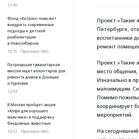
13:45
Фонд «Катрен» поможет
Проект «Такие ж
внедрить современные
Петербурге, отк
подходы к детской
реабилитации
воспитанники де
в Новосибирске
ремонт помещен
13:15
·
Прислано НКО
Проект «Такие 
Патриаршая гуманитарная
место общения, 
миссия ищет волонтеров для
ремонта домов в Донецке
Изначально в пр
и Горловке
малоимущим. Се
12:59
Помимо пожилых
В Москве пройдет акция
координирует б
«Кофе для хорошего
мероприятий.
мальчика» в поддержку
бездомных животных
На сегодняшний 
10:52
·
Прислано НКО