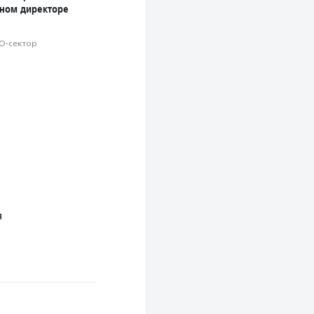
ном директоре
О-сектор
я