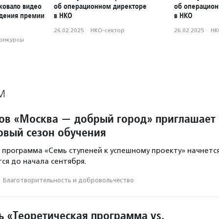
ковало видео
об операционном директоре
об операцион
ждения премии
в НКО
в НКО
26.02.2025
·
НКО-сектор
26.02.2025
·
НК
конкурсы
М
ов «Москва — добрый город» приглашает
овый сезон обучения
программа «Семь ступеней к успешному проекту» начнетс
тся до начала сентября.
·
Благотвори­тель­ность и доброволь­чест­во
ь «Теоретическая программа vs.