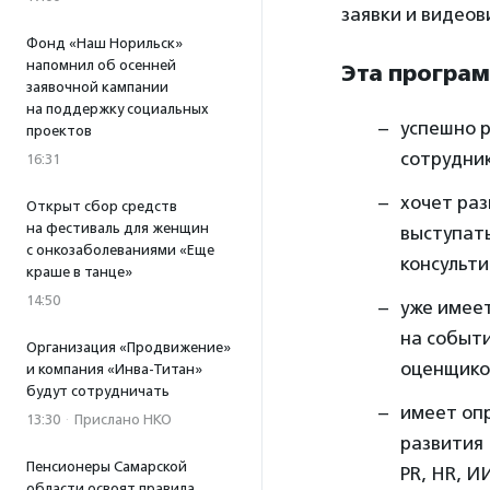
заявки и видеов
Фонд «Наш Норильск»
напомнил об осенней
Эта програм
заявочной кампании
на поддержку социальных
успешно 
проектов
сотрудник
16:31
хочет раз
Открыт сбор средств
на фестиваль для женщин
выступать
с онкозаболеваниями «Еще
консульти
краше в танце»
14:50
уже имеет
на событи
Организация «Продвижение»
оценщико
и компания «Инва-Титан»
будут сотрудничать
имеет опр
13:30
·
Прислано НКО
развития
Пенсионеры Самарской
PR, HR, И
области освоят правила