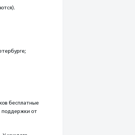
ются).
етербурге;
иков бесплатные
и поддержки от