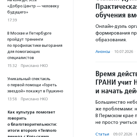
Практическа
«Добро.Центр — человеку
будущего»
обучения вм
17:39
Онлайн-дуэль орг
формирования пр
В Москве и Петербурге
образования.
пройдут тренинги
по профилактике выгорания
Анонсы
·
10.07.2026
·
для помогающих
специалистов
15:32
·
Прислано НКО
Время дейст
Уникальный спектакль
ГРАНИ учит 
о первой помощи «Гореть
и начать дей
звездой» покажут в Пушкино
13:58
·
Прислано НКО
Большинство небо
же проблемами: н
Как культура помогает
В Пермском крае 
говорить
не просто учитьс
о благотворительности:
итоги второго «Теплого
Статьи
·
09.07.2026
·
вечера с Кольским»