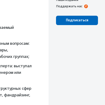
Поддержать нас
Подписаться
иваемый
урным вопросам:
ары,
абочих группах;
сперта: выступал
ренером или
труктурных сфер
т, фандрайзинг,