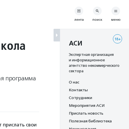
лента
поиск
меню
18+
Школа
АСИ
Экспертная организация
и информационное
агентство некоммерческого
сектора
ая программа
О нас
Контакты
Сотрудники
Мероприятия АСИ
Прислать новость
Полезная библиотека
т прислать свои
Наши издания