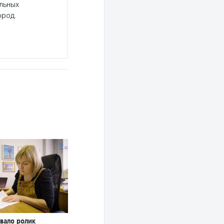
льных
ород.
вало ролик