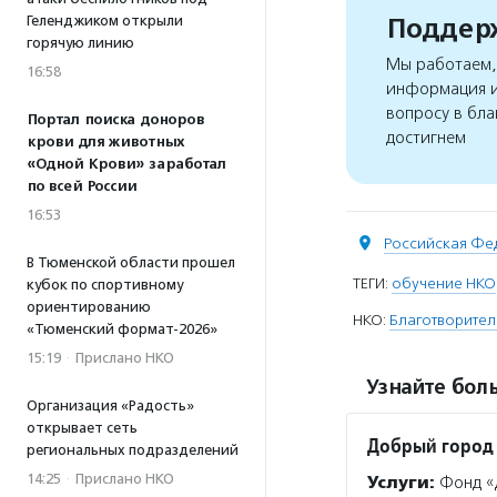
Поддерж
Геленджиком открыли
горячую линию
Мы работаем, 
16:58
информация и
вопросу в бла
Портал поиска доноров
достигнем
крови для животных
«Одной Крови» заработал
по всей России
16:53
Российская Фе
В Тюменской области прошел
ТЕГИ:
обучение НКО
кубок по спортивному
ориентированию
НКО:
Благотворите
«Тюменский формат-2026»
15:19
·
Прислано НКО
Узнайте боль
Организация «Радость»
открывает сеть
Добрый город
региональных подразделений
14:25
·
Прислано НКО
Услуги:
Фонд «