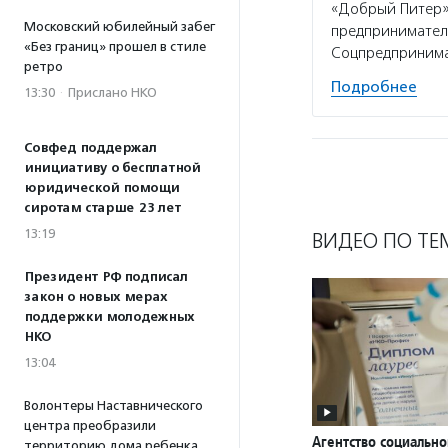
«Добрый Питер»,
Московский юбилейный забег
предпринимателе
«Без границ» прошел в стиле
Соцпредпринима
ретро
Подробнее
13:30
·
Прислано НКО
Совфед поддержал
инициативу о бесплатной
юридической помощи
сиротам старше 23 лет
13:19
ВИДЕО ПО ТЕ
Президент РФ подписал
закон о новых мерах
поддержки молодежных
НКО
13:04
Волонтеры Наставнического
центра преобразили
Агентство социально
территорию дома ребенка