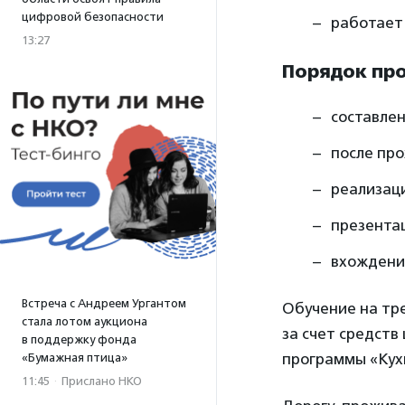
цифровой безопасности
работает 
13:27
Порядок пр
составлен
после про
реализаци
презентац
вхождение
Встреча с Андреем Ургантом
Обучение на тре
стала лотом аукциона
за счет средств
в поддержку фонда
программы «Кух
«Бумажная птица»
11:45
·
Прислано НКО