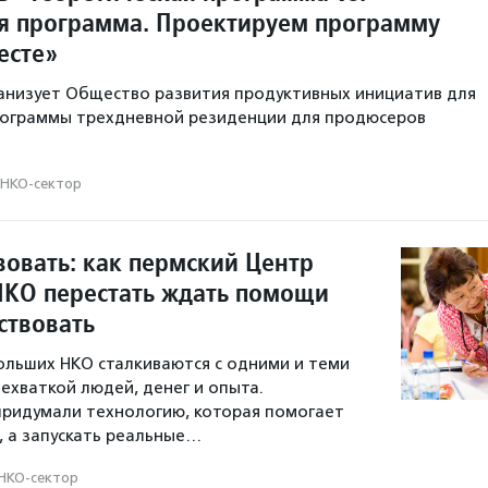
я программа. Проектируем программу
есте»
анизует Общество развития продуктивных инициатив для
ограммы трехдневной резиденции для продюсеров
НКО-сектор
вовать: как пермский Центр
НКО перестать ждать помощи
ствовать
льших НКО сталкиваются с одними и теми
ехваткой людей, денег и опыта.
придумали технологию, которая помогает
я, а запускать реальные…
НКО-сектор