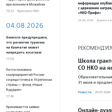
информации опубли
при колонии в Можайске
с церемонии награ
10:32
·
Прислано НКО
«НКО-Профи»
26.06.2026
·
Гранты и 
04.08.2026
Биологи предупредили,
что развитие туризма
РЕКОМЕНДУЕ
на Камчатке может
навредить косаткам
Школа грант
17:59
СО НКО на н
Почти половина
соцпредприятий России
Образовательная 
сосредоточена в 10 регионах
31 июля и продли
страны — фонд «Наше
будущее»
Новости
·
20.07.2026
17:46
Принимаются заявки
Онлайн-дуэл
на конкурс эссе