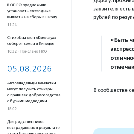
Дорогу, прожива
В ОП РФ предложили
заявителя есть 
установить ежегодные
рублей по резул
выплаты на сборы в школу
11:24
Стихобиатлон «Км/вслух»
«Быть ч
соберет семьи в Липецке
экспресс
10:32
·
Прислано НКО
отлично
отмечаю
05.08.2026
Автовладельцы Камчатки
могут получить стикеры
В сообществе се
о правилах добрососедства
с бурыми медведями
18:02
Для родственников
пострадавших в результате
атаки беспилотников под