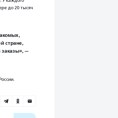
. У каждого
ре до 20 тысяч
накомых,
ей стране,
 заказы», —
России.