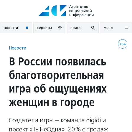
Перейти
к
содержанию
новости
сервисы
поиск
меню
18+
Новости
В России появилась
благотворительная
игра об ощущениях
женщин в городе
Создатели игры — команда digidi и
проект «ТыНеОдна». 20% с продаж