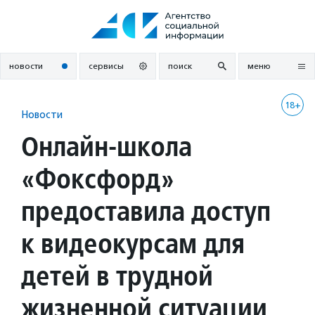
Перейти
к
содержанию
новости
сервисы
поиск
меню
18+
Новости
Онлайн-школа
«Фоксфорд»
предоставила доступ
к видеокурсам для
детей в трудной
жизненной ситуации