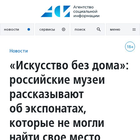
Перейти
к
содержанию
новости
сервисы
поиск
меню
18+
Новости
«Искусство без дома»:
российские музеи
рассказывают
об экспонатах,
которые не могли
найти свое место