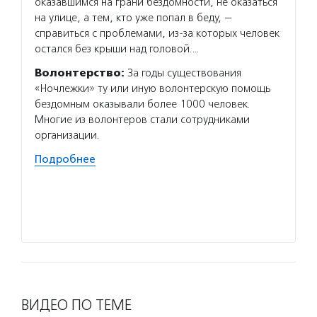
оказавшимся на грани бездомности, не оказаться
органи
на улице, а тем, кто уже попал в беду, —
посвящ
справиться с проблемами, из-за которых человек
архите
остался без крыши над головой.…
истори
творче
Волонтерство:
За годы существования
по тол
«Ночлежки» ту или иную волонтерскую помощь
бездомным оказывали более 1000 человек.
Волон
Многие из волонтеров стали сотрудниками
толера
организации.
участи
культу
Подробнее
меропр
концер
програ
Подро
ВИДЕО ПО ТЕМЕ