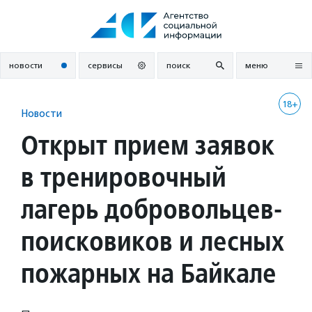
Перейти
к
содержанию
новости
сервисы
поиск
меню
18+
Новости
Открыт прием заявок
в тренировочный
лагерь добровольцев-
поисковиков и лесных
пожарных на Байкале