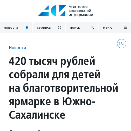
Перейти
к
содержанию
новости
сервисы
поиск
меню
18+
Новости
420 тысяч рублей
собрали для детей
на благотворительной
ярмарке в Южно-
Сахалинске