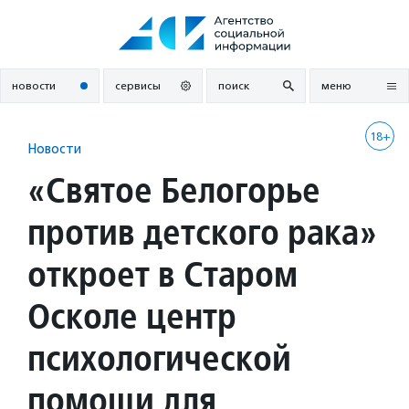
Перейти
к
содержанию
новости
сервисы
поиск
меню
18+
Новости
«Святое Белогорье
против детского рака»
откроет в Старом
Осколе центр
психологической
помощи для