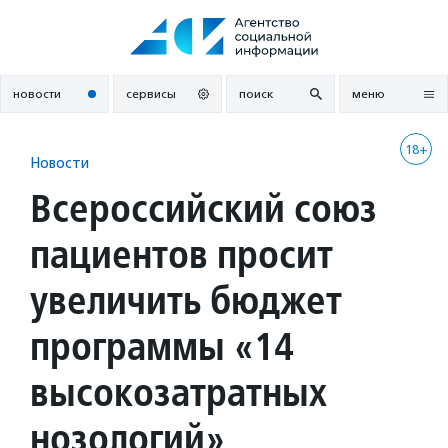
Перейти
к
содержанию
новости
сервисы
поиск
меню
18+
Новости
Всероссийский союз
пациентов просит
увеличить бюджет
программы «14
высокозатратных
нозологий»