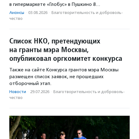
в гипермаркете «Глобус» в Пушкино 8…
Анонсы
·
03.08.2026
·
Благотвори­тель­ность и доброволь­
чест­во
Список НКО, претендующих
на гранты мэра Москвы,
опубликовал оргкомитет конкурса
Также на сайте Конкурса грантов мэра Москвы
размещен список заявок, не прошедших
отборочный этап.
Новости
·
29.07.2026
·
Благотвори­тель­ность и доброволь­
чест­во