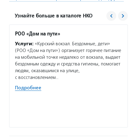
Узнайте больше в каталоге НКО
РОО «Дом на пути»
Дом д
Услуги:
«Курский вокзал. Бездомные, дети»
Услуг
(РОО «Дом на пути») организует горячее питание
органи
на мобильной точке недалеко от вокзала, выдает
тяжело
бездомным одежду и средства гигиены, помогает
ситуац
людям, оказавшимся на улице,
друзей
с восстановлением…
получи
устрои
Подробнее
Волон
помощь
помощь
Подро