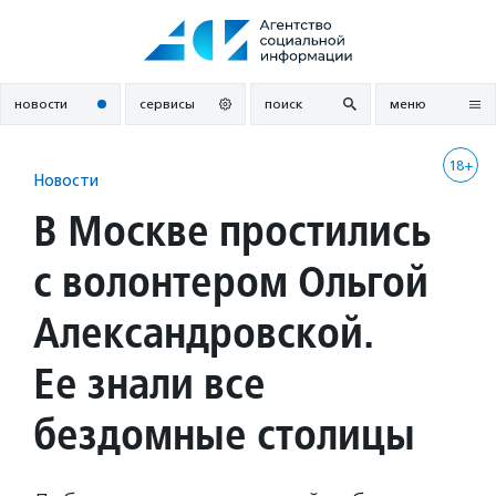
Перейти
к
содержанию
новости
сервисы
поиск
меню
18+
Новости
В Москве простились
с волонтером Ольгой
Александровской.
Ее знали все
бездомные столицы