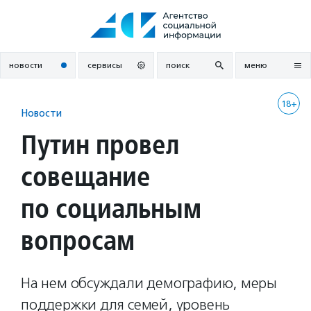
Перейти
к
содержанию
новости
сервисы
поиск
меню
18+
Новости
Путин провел
совещание
по социальным
вопросам
На нем обсуждали демографию, меры
поддержки для семей, уровень